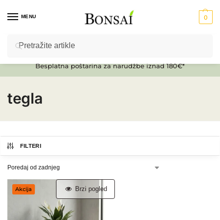
MENU
0
Pretraži
Ulaz u E-SHOP
Besplatna poštarina za narudžbe iznad 180€*
tegla
FILTERI
Brzi pogled
Akcija