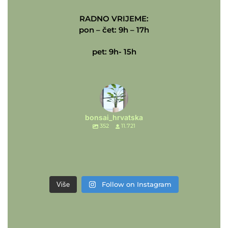
RADNO VRIJEME:
pon – čet: 9h – 17h
pet: 9h- 15h
bonsai_hrvatska
352
11.721
Follow on Instagram
Više