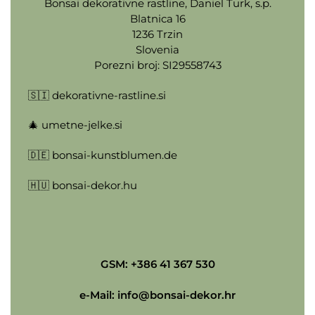
Bonsai dekorativne rastline, Daniel Turk, s.p.
Blatnica 16
1236 Trzin
Slovenia
Porezni broj: SI29558743
🇸🇮
dekorativne-rastline.si
🎄
umetne-jelke.si
🇩🇪
bonsai-kunstblumen.de
🇭🇺
bonsai-dekor.hu
GSM: +386 41 367 530
e-Mail:
info@bonsai-dekor.hr