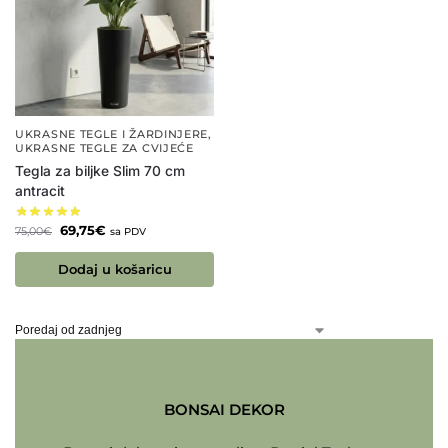
UKRASNE TEGLE I ŽARDINJERE
,
UKRASNE TEGLE ZA CVIJEĆE
Tegla za biljke Slim 70 cm
antracit
69,75
€
75,00
€
sa PDV
Dodaj u košaricu
BONSAI DEKOR