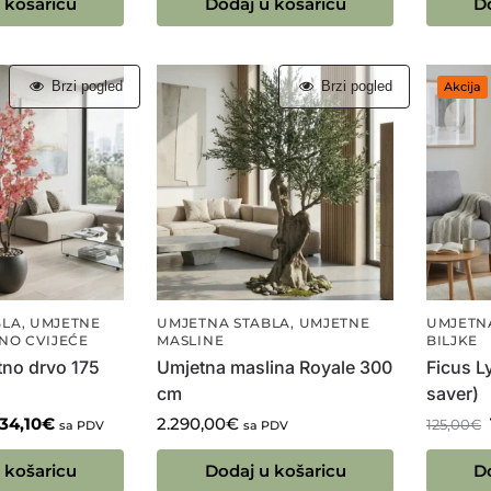
 košaricu
Dodaj u košaricu
D
Brzi pogled
Brzi pogled
Akcija
BLA
,
UMJETNE
UMJETNA STABLA
,
UMJETNE
UMJETN
NO CVIJEĆE
MASLINE
BILJKE
tno drvo 175
Umjetna maslina Royale 300
Ficus L
cm
saver)
134,10
€
2.290,00
€
125,00
€
sa PDV
sa PDV
 košaricu
Dodaj u košaricu
D