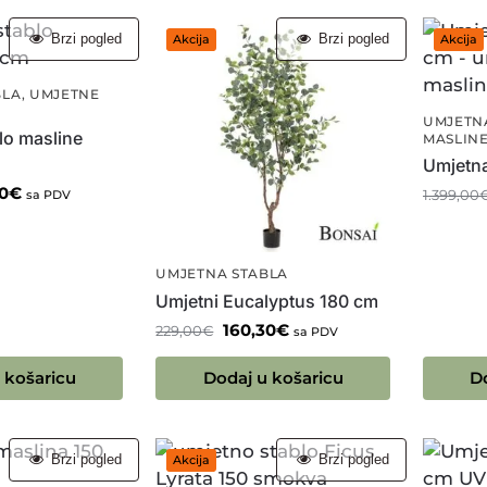
Brzi pogled
Brzi pogled
Akcija
Akcija
BLA
,
UMJETNE
UMJETN
lo masline
MASLIN
Umjetn
0
€
sa PDV
1.399,00
UMJETNA STABLA
Umjetni Eucalyptus 180 cm
160,30
€
229,00
€
sa PDV
 košaricu
Dodaj u košaricu
D
Brzi pogled
Brzi pogled
Akcija