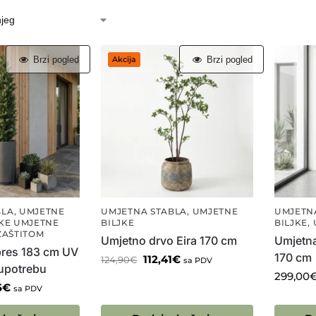
Brzi pogled
Brzi pogled
Akcija
BLA
,
UMJETNE
UMJETNA STABLA
,
UMJETNE
UMJETN
KE UMJETNE
BILJKE
BILJKE
,
ZAŠTITOM
Umjetno drvo Eira 170 cm
Umjetn
res 183 cm UV
170 cm
112,41
€
124,90
€
sa PDV
 upotrebu
299,00
5
€
sa PDV