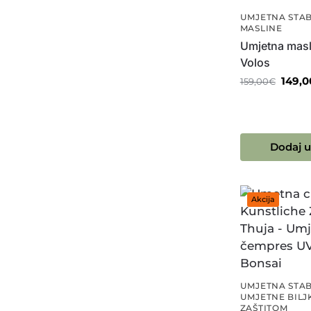
UMJETNA STA
MASLINE
Umjetna masl
Volos
149,0
159,00
€
Dodaj u
Akcija
UMJETNA STA
UMJETNE BILJ
ZAŠTITOM