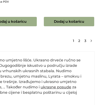
sa PDV
odaj u košaricu
Dodaj u košaricu
1
2
3
tno umjetno lišće. Ukrasno drveće ručno se
d. Dugogodišnje iskustvo u području izrade
 vrhunskih ukrasnih stabala. Nudimo
, brezu, umjetnu maslinu, Lyrata – smokvu i
 trešnje. Izrađujemo i ukrasno umjetno
e, .. Također nudimo i
ukrasne posude
za
ne cijene i besplatnu poštarinu u cijeloj