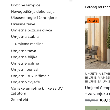
Božićne lampice
Novogodišnja dekoracija
Ukrasne tegle i žardinjere
Akcija
Ukrasne trave
Umjetna božićna drvca
Umjetna stabla
Umjetne masline
Umjetna trava
Umjetne biljke
Umjetne palme
Umjetni bonsai
UMJETNA STA
Umjetni Buxus šimšir
BILJKE
,
VANJS
BILJKE SA UV 
Umjetno cvijeće
Umjetni čemp
Vanjske umjetne biljke sa UV
– za vanjsku
zaštitom
Zeleni zid
169,1
199,00
€