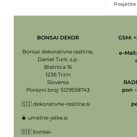
Posjetite
BONSAI DEKOR
GSM: +
Bonsai dekorativne rastline,
e-Mail
Daniel Turk, s.p.
Blatnica 16
1236 Trzin
Slovenia
RADN
Porezni broj: SI29558743
pon –
🇸🇮
dekorativne-rastline.si
pe
🎄
umetne-jelke.si
🇩🇪
bonsai-