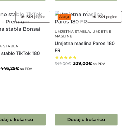
Brzi pogled
Brzi pogled
Akcija
UMJETNA STABLA
,
UMJETNE
MASLINE
Umjetna maslina Paros 180
A STABLA
FR
 stablo TikTok 180
329,00
€
349,00
€
sa PDV
446,25
€
sa PDV
odaj u košaricu
Dodaj u košaricu