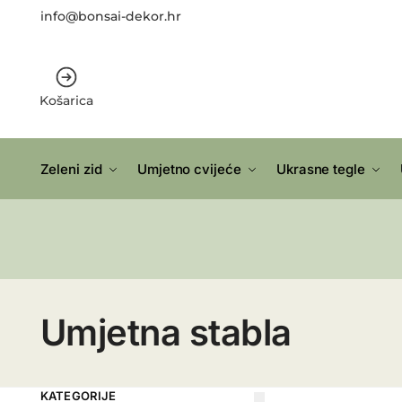
info@bonsai-dekor.hr
Košarica
Zeleni zid
Umjetno cvijeće
Ukrasne tegle
Umjetna stabla
KATEGORIJE