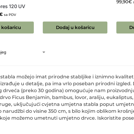
99,90
€
res 120 UV
€
sa PDV
 košaricu
Dodaj u košaricu
D
tabla možejo imat prirodne stabljike i iznimno kvalite
i izrađuje u detalje, pa ima vrlo poseban prirodni izgle
 drveća (preko 30 godina) omogućuje nam proizvodnju
rvo Ficus Benjamin, bambus, lovor, araliju, eukaliptus
uge, uključujući cvjetna umjetna stabla poput umjetne
 narudžbi do visine 350 cm, s bilo kojim oblikom krošnj
 koje možemo umetnuti umjetno drvce. Iskoristite poseb