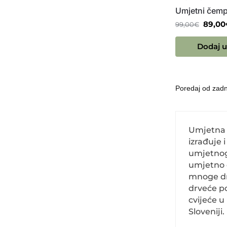
Umjetni čemp
89,00
99,00
€
Dodaj u
Umjetna s
izrađuje 
umjetnog
umjetno d
mnoge dr
drveće po
cvijeće u
Sloveniji.