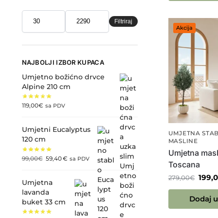
Filtriraj
Akcija
NAJBOLJI IZBOR KUPACA
Umjetno božićno drvce
Alpine 210 cm
119,00
€
sa PDV
Umjetni Eucalyptus
UMJETNA STA
120 cm
MASLINE
Umjetna masl
99,00
€
59,40
€
sa PDV
Toscana
199,
279,00
€
Umjetna
lavanda
Dodaj u
buket 33 cm