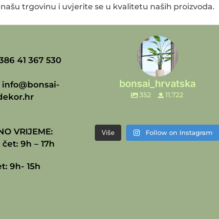
 našu trgovinu i uvjerite se u kvalitetu naših proizvoda.
386 41 367 530
bonsai_hrvatska
:
info@bonsai-
352
11.722
dekor.hr
O VRIJEME:
Follow on Instagram
Više
 čet: 9h – 17h
t: 9h- 15h