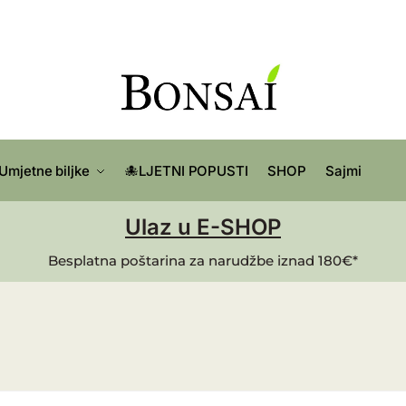
Umjetne biljke
🐙LJETNI POPUSTI
SHOP
Sajmi
Ulaz u E-SHOP
Besplatna poštarina za narudžbe iznad 180€*