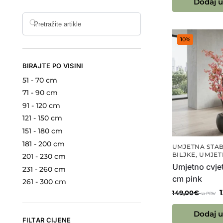
Dodaj u
10%
BIRAJTE PO VISINI
51 - 70 cm
71 - 90 cm
91 - 120 cm
121 - 150 cm
151 - 180 cm
181 - 200 cm
UMJETNA STA
BILJKE
,
UMJET
201 - 230 cm
Umjetno cvje
231 - 260 cm
cm pink
261 - 300 cm
149,00
€
sa PDV
Dodaj u
FILTAR CIJENE