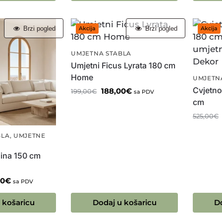
Brzi pogled
Brzi pogled
Akcija
Akcija
UMJETNA STABLA
Umjetni Ficus Lyrata 180 cm
Home
UMJETN
Cvjetno
188,00
€
199,00
€
sa PDV
cm
525,00
€
BLA
,
UMJETNE
ina 150 cm
00
€
sa PDV
 košaricu
Dodaj u košaricu
D