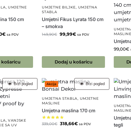
BLA
,
UMJETNE
UMJETNE BILJKE
,
UMJETNA
STABLA
ina 150 cm
Umjetni Fikus Lyrata 150 cm
– smokva
UMJETN
0
€
99,99
€
MASLIN
149,90
€
sa PDV
sa PDV
Umjetn
99,00
€
 košaricu
Dodaj u košaricu
D
Brzi pogled
Brzi pogled
Akcija
UMJETNA STABLA
,
UMJETNE
MASLINE
UMJETN
Umjetna maslina 170 cm
MASLIN
Umjetna
BLA
,
VANJSKE
318,66
€
339,00
€
sa PDV
tegli
KE SA UV