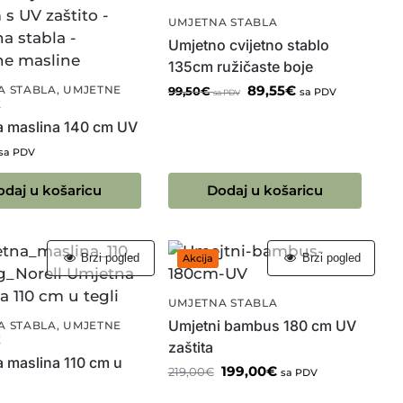
UMJETNA STABLA
Umjetno cvijetno stablo
135cm ružičaste boje
89,55
€
A STABLA
,
UMJETNE
99,50
€
sa PDV
sa PDV
E
a maslina 140 cm UV
sa PDV
odaj u košaricu
Dodaj u košaricu
Brzi pogled
Brzi pogled
Akcija
UMJETNA STABLA
Umjetni bambus 180 cm UV
A STABLA
,
UMJETNE
E
zaštita
 maslina 110 cm u
199,00
€
219,00
€
sa PDV