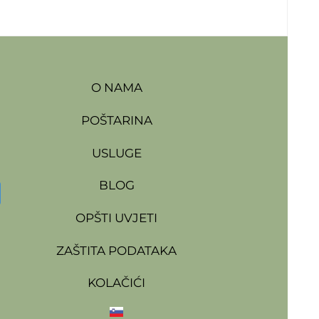
O NAMA
POŠTARINA
USLUGE
BLOG
OPŠTI UVJETI
ZAŠTITA PODATAKA
KOLAČIĆI