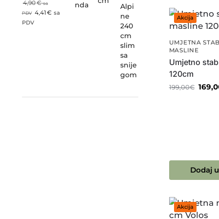
4,90
€
sa
4,41
€
sa
PDV
Akcija
PDV
UMJETNA STA
MASLINE
Umjetno stab
120cm
169,0
199,00
€
Dodaj u
Akcija