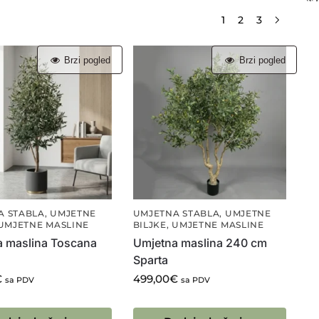
1
2
3
Brzi pogled
Brzi pogled
A STABLA
,
UMJETNE
UMJETNA STABLA
,
UMJETNE
UMJETNE MASLINE
BILJKE
,
UMJETNE MASLINE
a maslina Toscana
Umjetna maslina 240 cm
Sparta
€
499,00
€
sa PDV
sa PDV