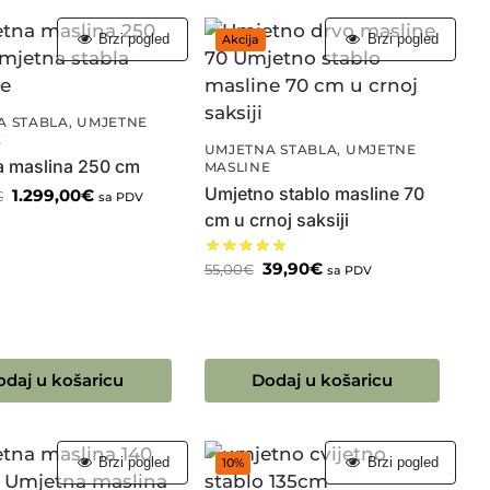
Brzi pogled
Brzi pogled
Akcija
A STABLA
,
UMJETNE
E
UMJETNA STABLA
,
UMJETNE
a maslina 250 cm
MASLINE
Umjetno stablo masline 70
1.299,00
€
€
sa PDV
cm u crnoj saksiji
39,90
€
55,00
€
sa PDV
odaj u košaricu
Dodaj u košaricu
Brzi pogled
Brzi pogled
10%