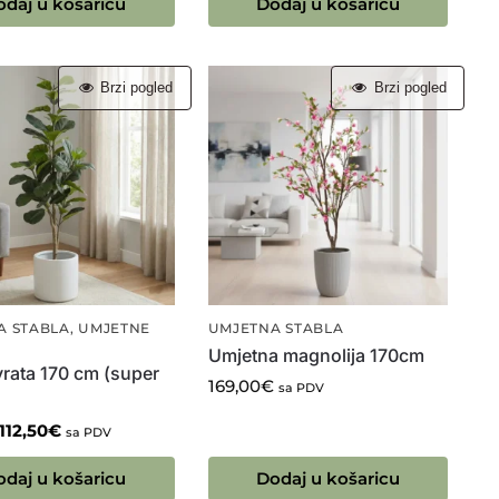
odaj u košaricu
Dodaj u košaricu
Brzi pogled
Brzi pogled
A STABLA
,
UMJETNE
UMJETNA STABLA
Umjetna magnolija 170cm
yrata 170 cm (super
169,00
€
sa PDV
112,50
€
sa PDV
odaj u košaricu
Dodaj u košaricu