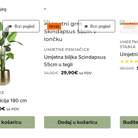
Brzi pogled
Brzi pogled
Akcija
Akcija
UMJETNE
STABLA
UMJETNE PENJAČICE
Umjetni
Umjetna biljka Scindapsus
55cm u tegli
99,00
€
29,90
€
34,90
€
sa PDV
KE
icija 190 cm
0
€
sa PDV
 košaricu
Dodaj u košaricu
Budite