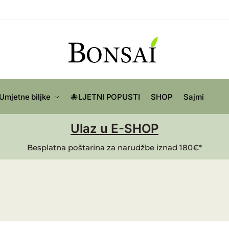
Umjetne biljke
🐙LJETNI POPUSTI
SHOP
Sajmi
Ulaz u E-SHOP
Besplatna poštarina za narudžbe iznad 180€*