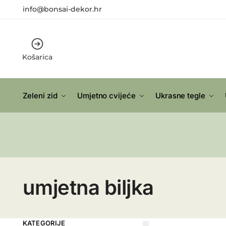
info@bonsai-dekor.hr
Košarica
Zeleni zid
Umjetno cvijeće
Ukrasne tegle
umjetna biljka
KATEGORIJE