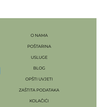
O NAMA
POŠTARINA
USLUGE
BLOG
OPŠTI UVJETI
ZAŠTITA PODATAKA
KOLAČIĆI