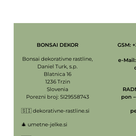
BONSAI DEKOR
GSM: +
Bonsai dekorativne rastline,
e-Mail
Daniel Turk, s.p.
Blatnica 16
1236 Trzin
Slovenia
RADN
Porezni broj: SI29558743
pon –
🇸🇮
dekorativne-rastline.si
pe
🎄
umetne-jelke.si