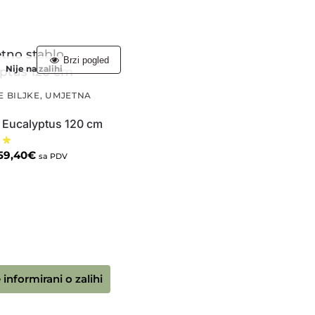
Brzi pogled
Nije na zalihi
 BILJKE
,
UMJETNA
 Eucalyptus 120 cm
59,40
€
sa PDV
 informirani o zalihi