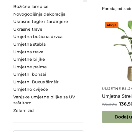
Božićne lampice
Novogodišnja dekoracija
Ukrasne tegle i žardinjere
Akcija
Ukrasne trave
Umjetna božićna drvca
Umjetna stabla
Umjetna trava
Umjetne biljke
Umjetne palme
Umjetni bonsai
Umjetni Buxus šimšir
UMJETNE BILJ
Umjetno cvijeće
Umjetna Strel
Vanjske umjetne biljke sa UV
zaštitom
136,5
195,00
€
Zeleni zid
Dodaj u