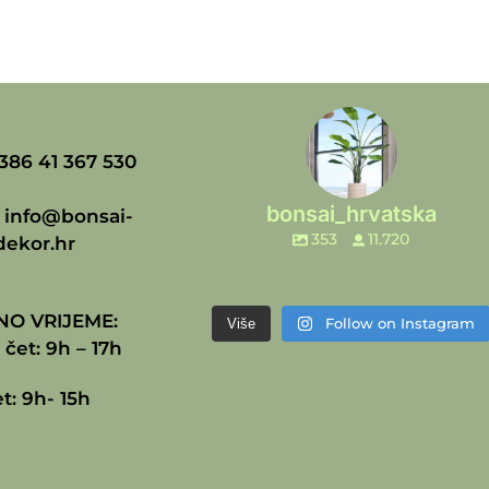
386 41 367 530
bonsai_hrvatska
:
info@bonsai-
353
11.720
dekor.hr
O VRIJEME:
Follow on Instagram
Više
 čet: 9h – 17h
t: 9h- 15h