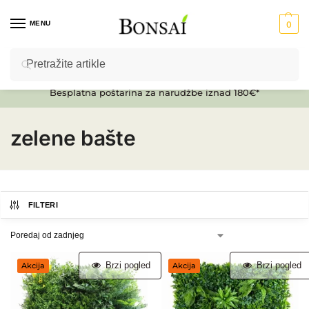
MENU
0
Pretraži
Ulaz u E-SHOP
Besplatna poštarina za narudžbe iznad 180€*
zelene bašte
FILTERI
Brzi pogled
Brzi pogled
Akcija
Akcija