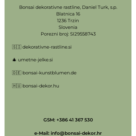
Bonsai dekorativne rastline, Daniel Turk, s.p.
Blatnica 16
1236 Trzin
Slovenia
Porezni broj: SI29558743
🇸🇮
dekorativne-rastline.si
🎄
umetne-jelke.si
🇩🇪
bonsai-kunstblumen.de
🇭🇺
bonsai-dekor.hu
GSM: +386 41 367 530
e-Mail:
info@bonsai-dekor.hr