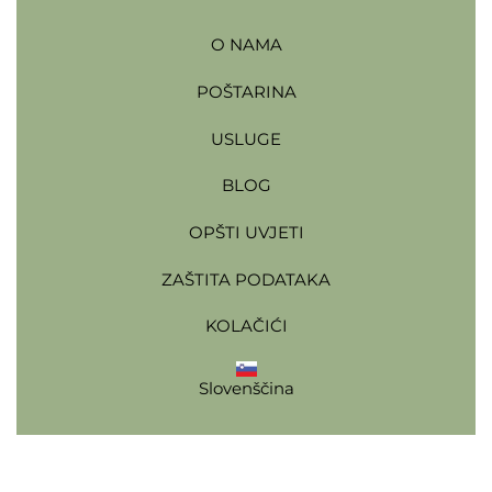
O NAMA
POŠTARINA
USLUGE
BLOG
OPŠTI UVJETI
ZAŠTITA PODATAKA
KOLAČIĆI
Slovenščina