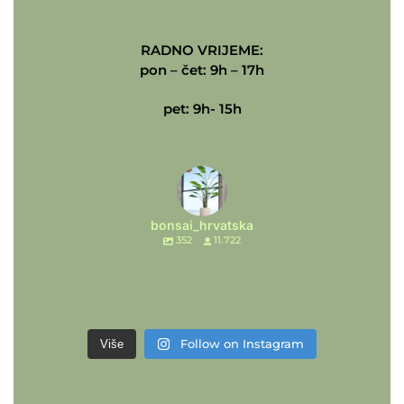
RADNO VRIJEME:
pon – čet: 9h – 17h
pet: 9h- 15h
bonsai_hrvatska
352
11.722
Follow on Instagram
Više