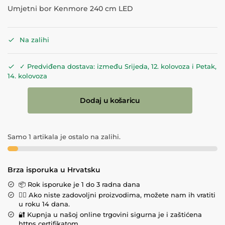
Umjetni bor Kenmore 240 cm LED
Na zalihi
✓ Predviđena dostava: između Srijeda, 12. kolovoza i Petak,
14. kolovoza
Dodaj u košaricu
Samo 1 artikala je ostalo na zalihi.
Brza isporuka u Hrvatsku
📦 Rok isporuke je 1 do 3 radna dana
💁‍♀️ Ako niste zadovoljni proizvodima, možete nam ih vratiti
u roku 14 dana.
🔐 Kupnja u našoj online trgovini sigurna je i zaštićena
https certifikatom