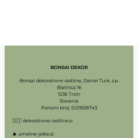
BONSAI DEKOR
Bonsai dekorativne rastline, Daniel Turk, s.p.
Blatnica 16
1236 Trzin
Slovenia
Porezni broj: SI29558743
🇸🇮
dekorativne-rastline.si
🎄
umetne-jelke.si