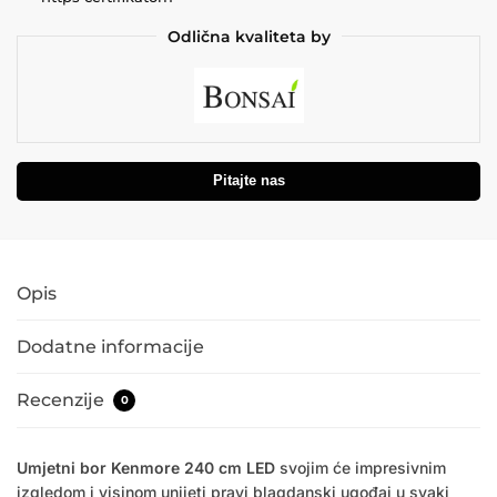
Odlična kvaliteta by
Pitajte nas
Opis
Dodatne informacije
Recenzije
0
Umjetni bor Kenmore 240 cm LED
svojim će impresivnim
izgledom i visinom unijeti pravi blagdanski ugođaj u svaki