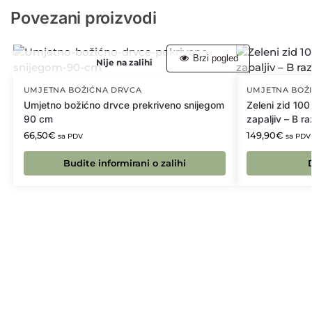
Povezani proizvodi
Brzi pogled
Nije na zalihi
UMJETNA BOŽIĆNA DRVCA
UMJETNA BOŽ
Umjetno božićno drvce prekriveno snijegom
Zeleni zid 10
90 cm
zapaljiv – B r
66,50
€
149,90
€
sa PDV
sa PDV
Budite informirani o zalihi