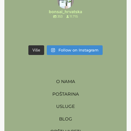
bonsai_hrvatska
353
11.715
Follow on Instagram
Više
O NAMA
POŠTARINA
USLUGE
BLOG