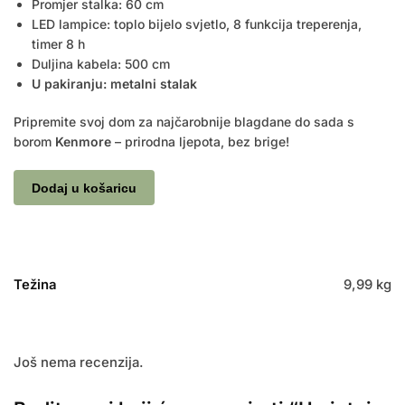
Promjer stalka: 60 cm
LED lampice: toplo bijelo svjetlo, 8 funkcija treperenja,
timer 8 h
Duljina kabela: 500 cm
U pakiranju: metalni stalak
Pripremite svoj dom za najčarobnije blagdane do sada s
borom
Kenmore
– prirodna ljepota, bez brige!
Dodaj u košaricu
Težina
9,99 kg
Još nema recenzija.