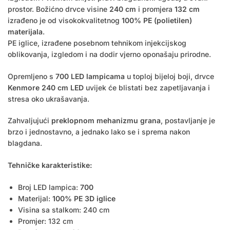
prostor. Božićno drvce visine
240 cm
i promjera
132 cm
izrađeno je od visokokvalitetnog
100%
PE (polietilen)
materijala
.
PE iglice, izrađene posebnom tehnikom injekcijskog
oblikovanja, izgledom i na dodir vjerno oponašaju prirodne.
Opremljeno s
700 LED lampicama
u toploj bijeloj boji, drvce
Kenmore 240 cm LED
uvijek će blistati bez zapetljavanja i
stresa oko ukrašavanja.
Zahvaljujući
preklopnom mehanizmu grana
, postavljanje je
brzo i jednostavno, a jednako lako se i sprema nakon
blagdana.
Tehničke karakteristike:
Broj LED lampica:
700
Materijal:
100% PE 3D iglice
Visina sa stalkom: 240 cm
Promjer: 132 cm