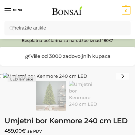
MENU
0
Pretraži
Ulaz u E-SHOP
Besplatna poštarina za narudžbe iznad 180€*
🌿
Više od 3000 zadovoljnih kupaca
LED lampice
Umjetni bor Kenmore 240 cm LED
459,00
€
sa PDV