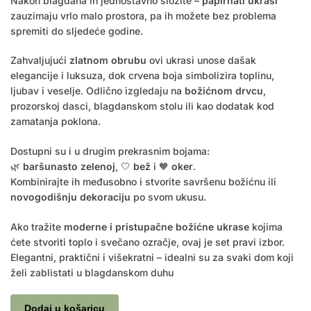
Nakon blagdana ih jednostavno složite –
papirnati ukrasi
zauzimaju vrlo malo prostora, pa ih možete bez problema
spremiti do sljedeće godine.
Zahvaljujući
zlatnom obrubu
ovi ukrasi unose dašak
elegancije i luksuza, dok crvena boja simbolizira toplinu,
ljubav i veselje. Odlično izgledaju na
božićnom drvcu
,
prozorskoj dasci, blagdanskom stolu ili kao dodatak kod
zamatanja poklona.
Dostupni su i u drugim prekrasnim bojama:
🌿
baršunasto zelenoj
, 🤍
bež
i 🧡
oker
.
Kombinirajte ih međusobno i stvorite savršenu božićnu ili
novogodišnju dekoraciju
po svom ukusu.
Ako tražite
moderne i pristupačne božićne ukrase
kojima
ćete stvoriti toplo i svečano ozračje, ovaj je set pravi izbor.
Elegantni, praktični i višekratni – idealni su za svaki dom koji
želi zablistati u blagdanskom duhu
Dodaj u košaricu