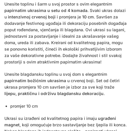
Unesite toplinu i šarm u svoj prostor s ovim elegantnim
papirnatim ukrasima u setu od 4 komada
. Svaki ukras dolazi
u
intenzivnoj crvenoj boji
i promjera je
10 cm
. Savršen za
dodavanje festivnog ugođaja ili dekoraciju posebnih događaja
poput rođendana, vjenčanja ili blagdana. Ovi ukrasi su lagani,
jednostavni za postavljanje i idealni za ukrašavanje vašeg
doma, ureda ili zabava. Kreirani od kvalitetnog papira, mogu
se ponovno koristiti, čineći ih ekološki prihvatljivim izborom
za vaše dekorativne potrebe. Dodajte živahnost i stil svakoj
prostoriji s ovim atraktivnim papirnatim ukrasima!
Unesite blagdansku toplinu u svoj dom s elegantnim
papirnatim božićnim ukrasima
u crvenoj boji. Set od četiri
ukrasa promjera 10 cm savršen je izbor za sve koji traže
lijepu, praktičnu i održivu blagdansku dekoraciju
.
promjer 10 cm
Ukrasi su izrađeni od kvalitetnog papira i imaju
ugrađeni
magnet
, koji omogućuje brzo sastavljanje bez ljepila ili konca.