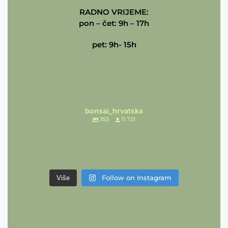
RADNO VRIJEME:
pon – čet: 9h – 17h
pet: 9h- 15h
bonsai_hrvatska
353
11.721
Follow on Instagram
Više