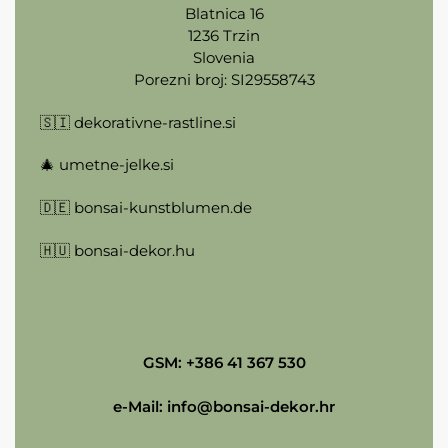
Blatnica 16
1236 Trzin
Slovenia
Porezni broj: SI29558743
🇸🇮
dekorativne-rastline.si
🎄
umetne-jelke.si
🇩🇪
bonsai-kunstblumen.de
🇭🇺
bonsai-dekor.hu
GSM: +386 41 367 530
e-Mail:
info@bonsai-dekor.hr