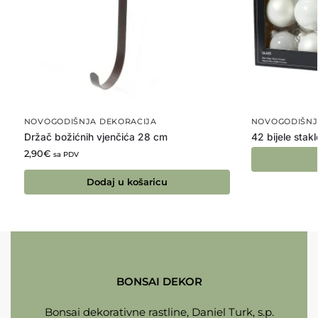
NOVOGODIŠNJA DEKORACIJA
NOVOGODIŠNJ
Držač božićnih vjenčića 28 cm
42 bijele stak
2,90
€
sa PDV
Dodaj u košaricu
BONSAI DEKOR
Bonsai dekorativne rastline, Daniel Turk, s.p.