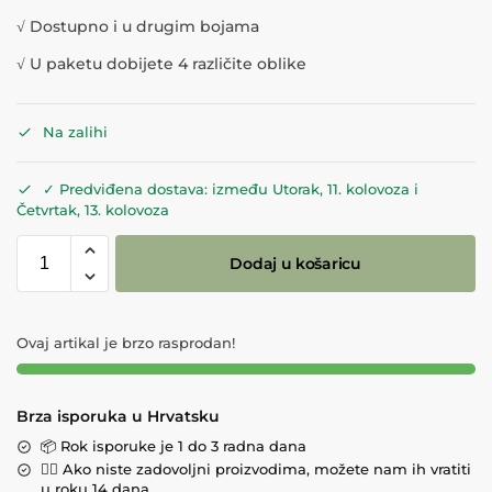
√
Dostupno i u drugim bojama
√ U paketu dobijete 4 različite oblike
Na zalihi
✓ Predviđena dostava: između Utorak, 11. kolovoza i
Četvrtak, 13. kolovoza
Dodaj u košaricu
Ovaj artikal je brzo rasprodan!
Brza isporuka u Hrvatsku
📦 Rok isporuke je 1 do 3 radna dana
💁‍♀️ Ako niste zadovoljni proizvodima, možete nam ih vratiti
u roku 14 dana.