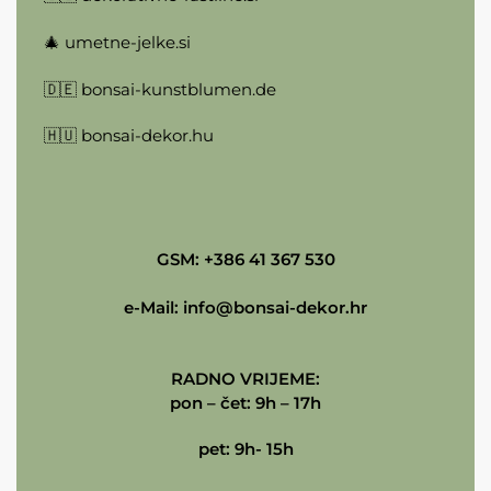
🎄
umetne-jelke.si
🇩🇪
bonsai-kunstblumen.de
🇭🇺
bonsai-dekor.hu
GSM: +386 41 367 530
e-Mail:
info@bonsai-dekor.hr
RADNO VRIJEME:
pon – čet: 9h – 17h
pet: 9h- 15h