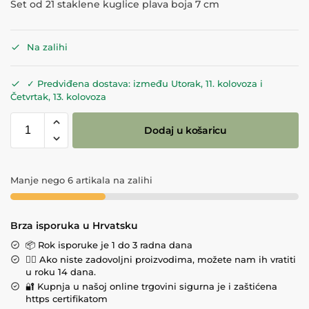
Set od 21 staklene kuglice plava boja 7 cm
Na zalihi
✓ Predviđena dostava: između Utorak, 11. kolovoza i
Četvrtak, 13. kolovoza
Dodaj u košaricu
Manje nego 6 artikala na zalihi
Brza isporuka u Hrvatsku
📦 Rok isporuke je 1 do 3 radna dana
💁‍♀️ Ako niste zadovoljni proizvodima, možete nam ih vratiti
u roku 14 dana.
🔐 Kupnja u našoj online trgovini sigurna je i zaštićena
https certifikatom