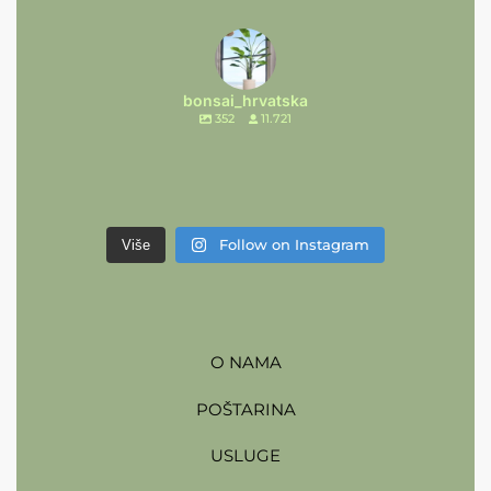
bonsai_hrvatska
352
11.721
Follow on Instagram
Više
O NAMA
POŠTARINA
USLUGE