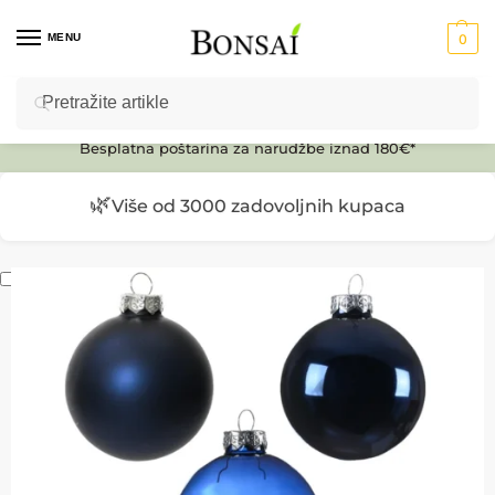
MENU
0
Pretraži
Ulaz u E-SHOP
Besplatna poštarina za narudžbe iznad 180€*
🌿
Više od 3000 zadovoljnih kupaca