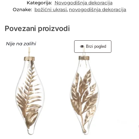
Kategorija:
Novogodišnja dekoracija
Oznake:
božićni ukrasi
,
novogodišnja dekoracija
Povezani proizvodi
Nije na zalihi
Brzi pogled