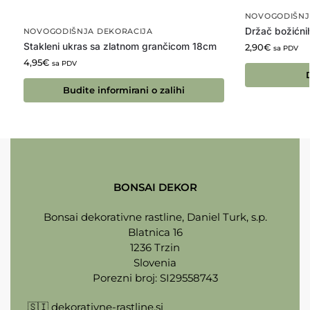
NOVOGODIŠNJ
Držač božićni
NOVOGODIŠNJA DEKORACIJA
Stakleni ukras sa zlatnom grančicom 18cm
2,90
€
sa PDV
4,95
€
sa PDV
Budite informirani o zalihi
BONSAI DEKOR
Bonsai dekorativne rastline, Daniel Turk, s.p.
Blatnica 16
1236 Trzin
Slovenia
Porezni broj: SI29558743
🇸🇮
dekorativne-rastline.si