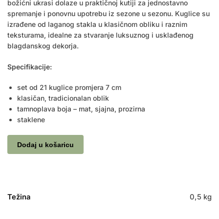
božićni ukrasi dolaze u praktičnoj kutiji za jednostavno
spremanje i ponovnu upotrebu iz sezone u sezonu. Kuglice su
izrađene od laganog stakla u klasičnom obliku i raznim
teksturama, idealne za stvaranje luksuznog i usklađenog
blagdanskog dekorja.
Specifikacije:
set od 21 kuglice promjera 7 cm
klasičan, tradicionalan oblik
tamnoplava boja – mat, sjajna, prozirna
staklene
Dodaj u košaricu
Težina
0,5 kg