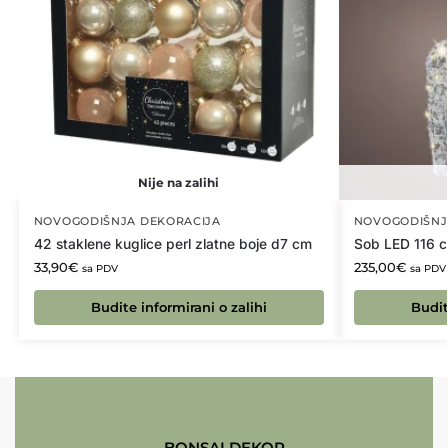
Nije na zalihi
NOVOGODIŠNJA DEKORACIJA
NOVOGODIŠNJ
42 staklene kuglice perl zlatne boje d7 cm
Sob LED 116 c
33,90
€
235,00
€
sa PDV
sa PDV
Budite informirani o zalihi
Budit
BONSAI DEKOR