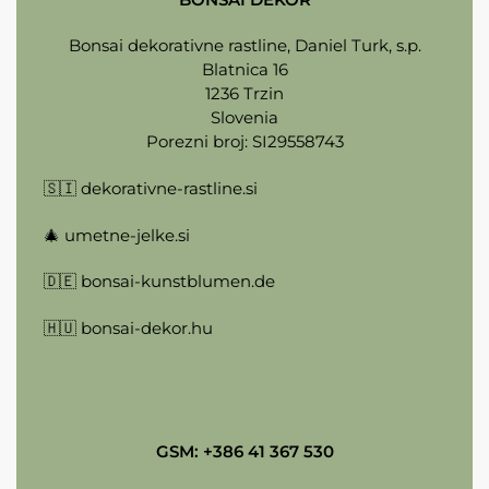
Bonsai dekorativne rastline, Daniel Turk, s.p.
Blatnica 16
1236 Trzin
Slovenia
Porezni broj: SI29558743
🇸🇮
dekorativne-rastline.si
🎄
umetne-jelke.si
🇩🇪
bonsai-kunstblumen.de
🇭🇺
bonsai-dekor.hu
GSM: +386 41 367 530