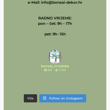
e-Mail:
info@bonsai-dekor.hr
RADNO VRIJEME:
pon – čet: 9h – 17h
pet: 9h- 15h
bonsai_hrvatska
353
11.720
Follow on Instagram
Više