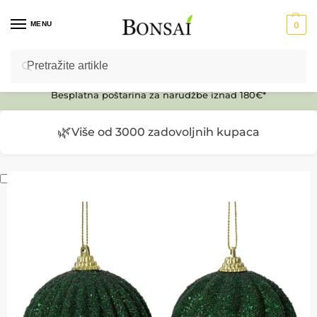
MENU
0
Pretraži
Ulaz u E-SHOP
Besplatna poštarina za narudžbe iznad 180€*
🌿
Više od 3000 zadovoljnih kupaca