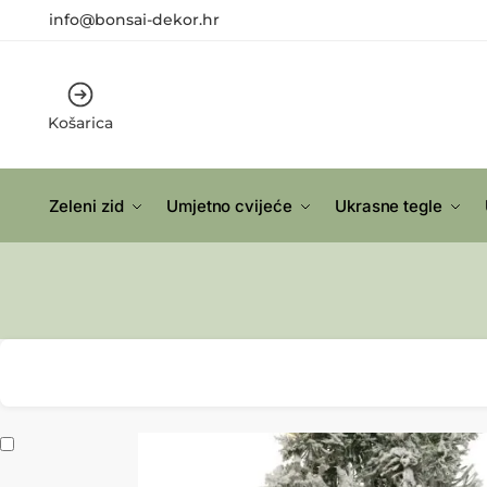
info@bonsai-dekor.hr
Košarica
Zeleni zid
Umjetno cvijeće
Ukrasne tegle