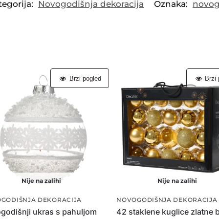
tegorija:
Novogodišnja dekoracija
Oznaka:
novog
Brzi pogled
Brzi 
Nije na zalihi
Nije na zalihi
GODIŠNJA DEKORACIJA
NOVOGODIŠNJA DEKORACIJA
godišnji ukras s pahuljom
42 staklene kuglice zlatne 