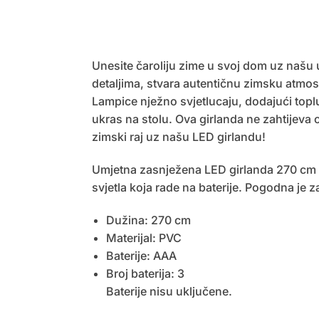
Unesite čaroliju zime u svoj dom uz naš
detaljima, stvara autentičnu zimsku atmos
Lampice nježno svjetlucaju, dodajući toplu
ukras na stolu. Ova girlanda ne zahtijeva 
zimski raj uz našu LED girlandu!
Umjetna zasnježena LED girlanda 270 cm i
svjetla koja rade na baterije. Pogodna je 
Dužina: 270 cm
Materijal: PVC
Baterije: AAA
Broj baterija: 3
Baterije nisu uključene.