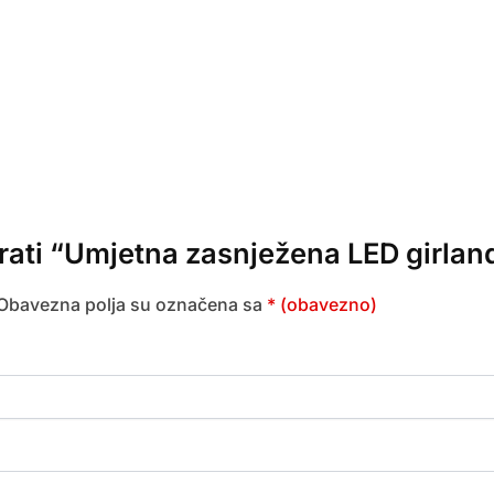
zirati “Umjetna zasnježena LED girla
Obavezna polja su označena sa
* (obavezno)