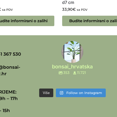
d7 cm
€
33,90
€
sa PDV
sa PDV
udite informirani o zalihi
Budite informirani o zali
1 367 530
bonsai_hrvatska
@bonsai-
353
11.721
.hr
IJEME:
Follow on Instagram
Više
9h – 17h
- 15h