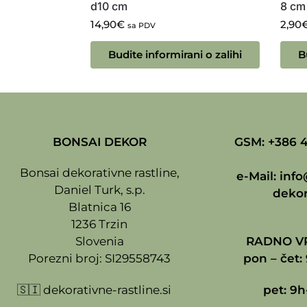
d10 cm
8 cm
14,90
€
2,90
sa PDV
Budite informirani o zalihi
B
BONSAI DEKOR
GSM: +386 4
Bonsai dekorativne rastline,
e-Mail:
info
Daniel Turk, s.p.
dekor
Blatnica 16
1236 Trzin
Slovenia
RADNO VR
Porezni broj: SI29558743
pon – čet: 
🇸🇮
dekorativne-rastline.si
pet: 9h