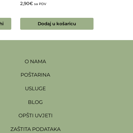
2,90
€
sa PDV
hi
Dodaj u košaricu
O NAMA
POŠTARINA
USLUGE
BLOG
OPŠTI UVJETI
ZAŠTITA PODATAKA