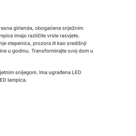
krasna girlanda, obogaćena snježnim
ice imajo različite vrste rasvjete.
e stepenica, prozora ili kao središnji
dine u godinu. Transformirajte svoj dom u
mjetnim snijegom. Ima ugrađena LED
LED lampica.