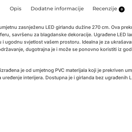
Opis
Dodatne informacije
Recenzije
0
u umjetnu zasnježenu LED girlandu dužine 270 cm. Ova pre
feru, savršenu za blagdanske dekoracije. Ugrađene LED lamp
 i ugodnu svjetlost vašem prostoru. Idealna je za ukrašavanj
održavanje, dugotrajna je i može se ponovno koristiti iz go
zrađena je od umjetnog PVC materijala koji je prekriven u
za uređenje interijera. Dostupna je i girlanda bez ugrađenih 