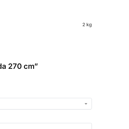
2 kg
nda 270 cm”