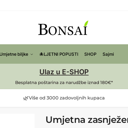
Umjetne biljke
🐙LJETNI POPUSTI
SHOP
Sajmi
Ulaz u E-SHOP
Besplatna poštarina za narudžbe iznad 180€*
🌿
Više od 3000 zadovoljnih kupaca
Umjetna zasnježe