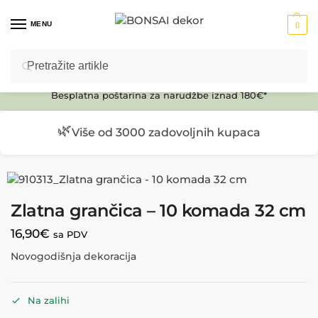
MENU
0
Pretraži
Ulaz u E-SHOP
Besplatna poštarina za narudžbe iznad 180€*
🌿
Više od 3000 zadovoljnih kupaca
Zlatna grančica – 10 komada 32 cm
16,90
€
sa PDV
Novogodišnja dekoracija
Na zalihi