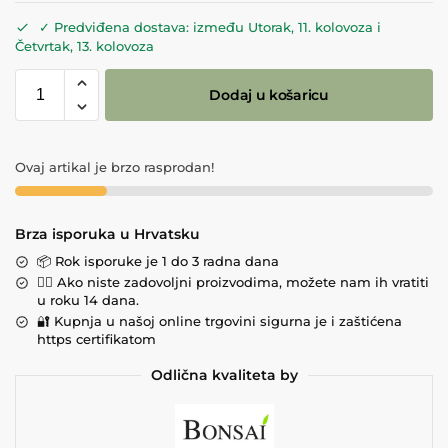
✓ Predviđena dostava: između Utorak, 11. kolovoza i
Četvrtak, 13. kolovoza
Dodaj u košaricu
Ovaj artikal je brzo rasprodan!
Brza isporuka u Hrvatsku
📦 Rok isporuke je 1 do 3 radna dana
💁‍♀️ Ako niste zadovoljni proizvodima, možete nam ih vratiti
u roku 14 dana.
🔐 Kupnja u našoj online trgovini sigurna je i zaštićena
https certifikatom
Odlična kvaliteta by