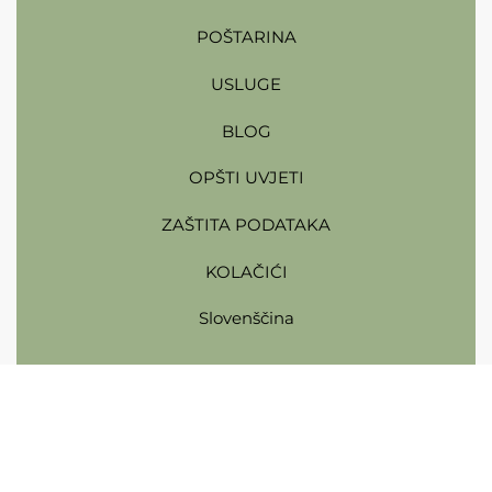
POŠTARINA
USLUGE
BLOG
OPŠTI UVJETI
ZAŠTITA PODATAKA
KOLAČIĆI
Slovenščina