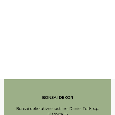
BONSAI DEKOR
Bonsai dekorativne rastline, Daniel Turk, s.p.
Blatnica 16