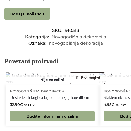
Dodaj u košaricu
SKU:
910313
Kategorija:
Novogodišnja dekoracija
Oznaka:
novogodišnja dekoracija
Povezani proizvodi
Brzi pogled
Nije na zalihi
NOVOGODIŠNJA DEKORACIJA
NOVOGODIŠNJ
16 staklenih kuglica bijele mat i sjaj boje d8 cm
Stakleni ukras 
32,90
€
4,95
€
sa PDV
sa PDV
Budite informirani o zalihi
Budit