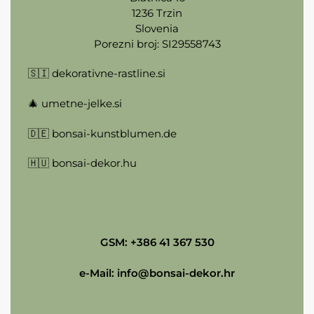
1236 Trzin
Slovenia
Porezni broj: SI29558743
🇸🇮
dekorativne-rastline.si
🎄
umetne-jelke.si
🇩🇪
bonsai-kunstblumen.de
🇭🇺
bonsai-dekor.hu
GSM: +386 41 367 530
e-Mail:
info@bonsai-dekor.hr