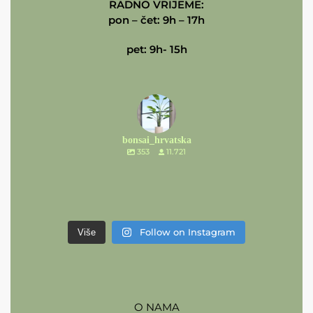
RADNO VRIJEME:
pon – čet: 9h – 17h
pet: 9h- 15h
bonsai_hrvatska
353
11.721
Follow on Instagram
Više
O NAMA