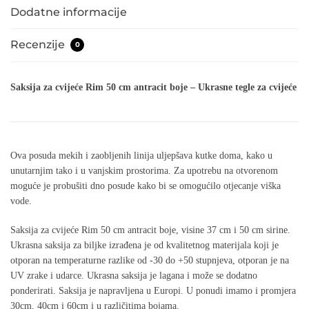
Dodatne informacije
Recenzije
0
Saksija za cvijeće Rim 50 cm
antracit boje – Ukrasne tegle za cvijeće
Ova posuda mekih i zaobljenih linija uljepšava kutke doma, kako u
unutarnjim tako i u vanjskim prostorima. Za upotrebu na otvorenom
moguće je probušiti dno posude kako bi se omogućilo otjecanje viška
vode.
Saksija za cvijeće Rim 50 cm antracit boje, visine 37 cm i 50 cm sirine.
Ukrasna saksija za biljke izrađena je od kvalitetnog materijala koji je
otporan na temperaturne razlike od -30 do +50 stupnjeva, otporan je na
UV zrake i udarce. Ukrasna saksija je lagana i može se dodatno
ponderirati. Saksija je napravljena u Europi. U ponudi imamo i promjera
30cm, 40cm i 60cm i u različitima bojama.