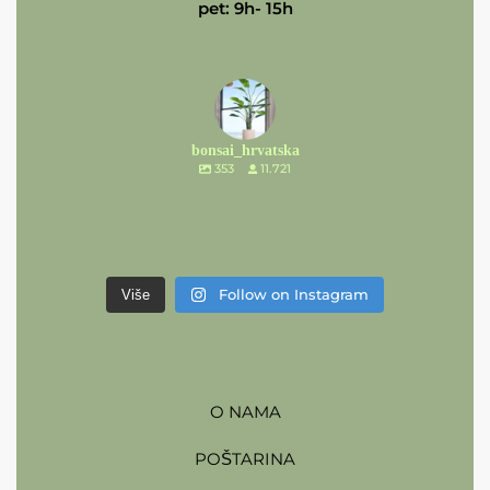
pet: 9h- 15h
bonsai_hrvatska
353
11.721
Follow on Instagram
Više
O NAMA
POŠTARINA