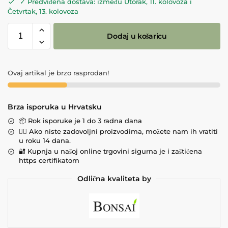
✓ Predviđena dostava: između Utorak, 11. kolovoza i
Četvrtak, 13. kolovoza
Dodaj u košaricu
Ovaj artikal je brzo rasprodan!
Brza isporuka u Hrvatsku
📦 Rok isporuke je 1 do 3 radna dana
💁‍♀️ Ako niste zadovoljni proizvodima, možete nam ih vratiti
u roku 14 dana.
🔐 Kupnja u našoj online trgovini sigurna je i zaštićena
https certifikatom
Odlična kvaliteta by