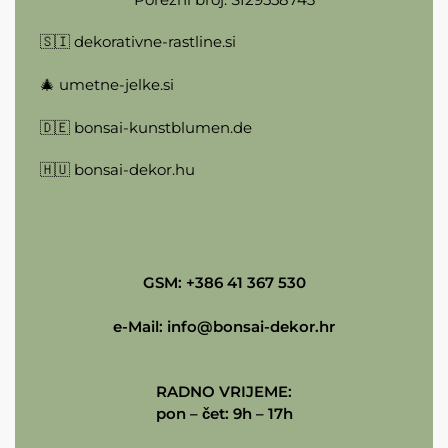
🇸🇮
dekorativne-rastline.si
🎄
umetne-jelke.si
🇩🇪
bonsai-kunstblumen.de
🇭🇺
bonsai-dekor.hu
GSM: +386 41 367 530
e-Mail:
info@bonsai-dekor.hr
RADNO VRIJEME:
pon – čet: 9h – 17h