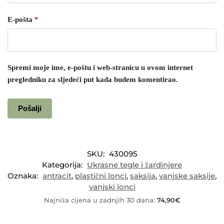
E-pošta
*
Spremi moje ime, e-poštu i web-stranicu u ovom internet
pregledniku za sljedeći put kada budem komentirao.
SKU:
430095
Kategorija:
Ukrasne tegle i žardinjere
Oznaka:
antracit
,
plastični lonci
,
saksija
,
vanjske saksije
,
vanjski lonci
Najniža cijena u zadnjih 30 dana:
74,90
€