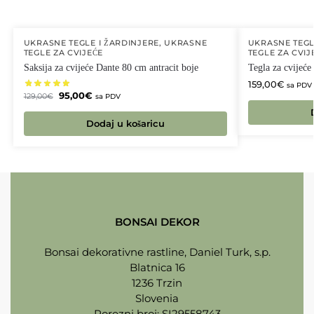
UKRASNE TEGLE I ŽARDINJERE
,
UKRASNE
UKRASNE TEGL
TEGLE ZA CVIJEĆE
TEGLE ZA CVIJ
Saksija za cvijeće Dante 80 cm antracit boje
Tegla za cvijeće
159,00
€
sa PDV
95,00
€
129,00
€
sa PDV
Dodaj u košaricu
BONSAI DEKOR
Bonsai dekorativne rastline, Daniel Turk, s.p.
Blatnica 16
1236 Trzin
Slovenia
Porezni broj: SI29558743