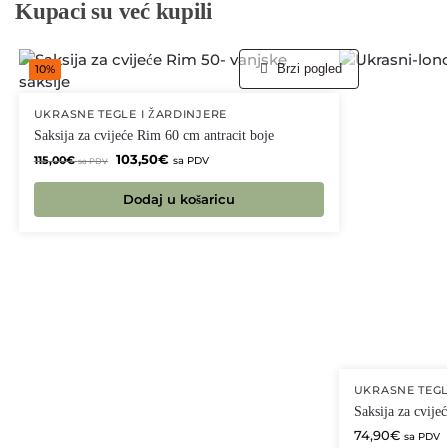
Kupaci su već kupili
Brzi pogled
10%
UKRASNE TEGLE I ŽARDINJERE
Saksija za cvijeće Rim 60 cm antracit boje
103,50
€
115,00
€
sa PDV
sa PDV
Dodaj u košaricu
UKRASNE TEGL
Saksija za cvij
74,90
€
sa PDV