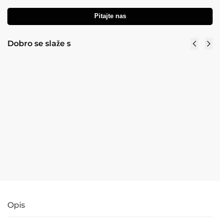
Pitajte nas
Dobro se slaže s
Umjetna
Umjetni
maslina
buxus
210cm sa UV
kugla 45
zaštito
cm sa UV
zaštito
249,00
€
239,04
€
sa PDV
139,00
€
129,00
€
sa
Budite
PDV
informirani
o zalihi
Dodaj u
košaricu
Opis