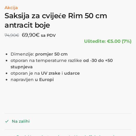
Akcija
Saksija za cvijeće Rim 50 cm
antracit boje
69,90
€
74,90
€
sa PDV
Uštedite: €5.00 (7%)
Dimenzije:
promjer 50 cm
otporan na temperaturne razlike
od -30 do +50
stupnjeva
otporan je na
UV zrake
i
udarce
napravljen
u Europi
Na zalihi