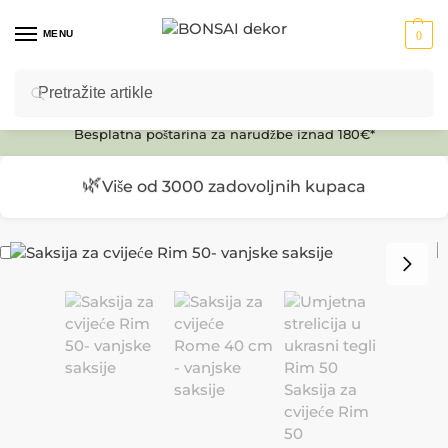
MENU
0
Pretraži
Ulaz u E-SHOP
Besplatna poštarina za narudžbe iznad 180€*
🌿
Više od 3000 zadovoljnih kupaca