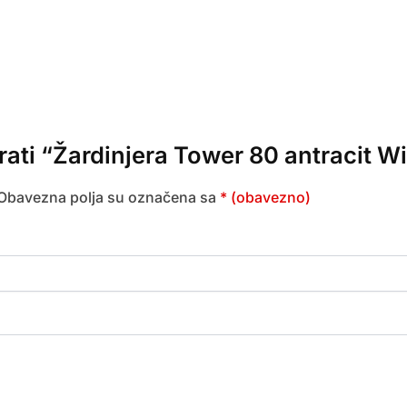
irati “Žardinjera Tower 80 antracit W
Obavezna polja su označena sa
* (obavezno)