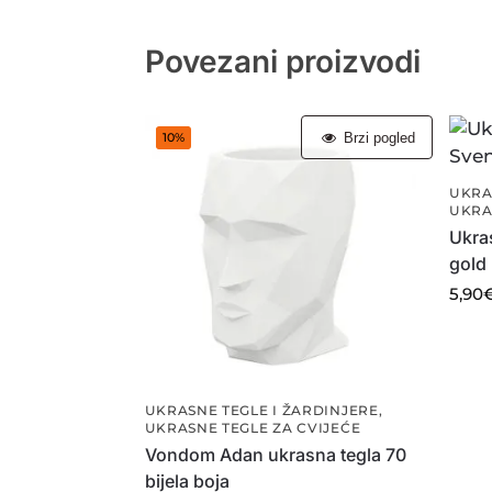
Povezani proizvodi
Brzi pogled
10%
UKRA
UKRA
Ukras
gold
5,90
UKRASNE TEGLE I ŽARDINJERE
,
UKRASNE TEGLE ZA CVIJEĆE
Vondom Adan ukrasna tegla 70
bijela boja