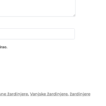
irao.
sne žardinjere
,
Vanjske žardinjere
,
žardinjere