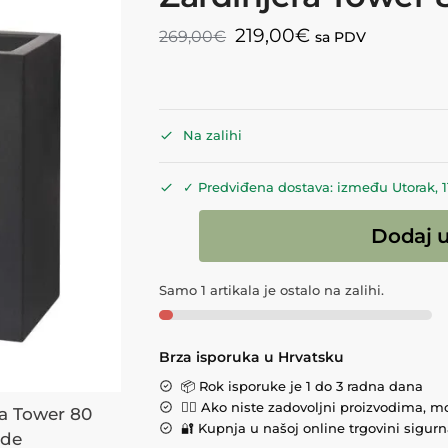
219,00
€
269,00
€
sa PDV
Na zalihi
✓ Predviđena dostava: između Utorak, 11.
Dodaj u
Samo 1 artikala je ostalo na zalihi.
Brza isporuka u Hrvatsku
📦 Rok isporuke je 1 do 3 radna dana
💁‍♀️ Ako niste zadovoljni proizvodima, m
🔐 Kupnja u našoj online trgovini sigurna