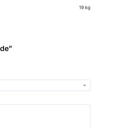
19 kg
ide”