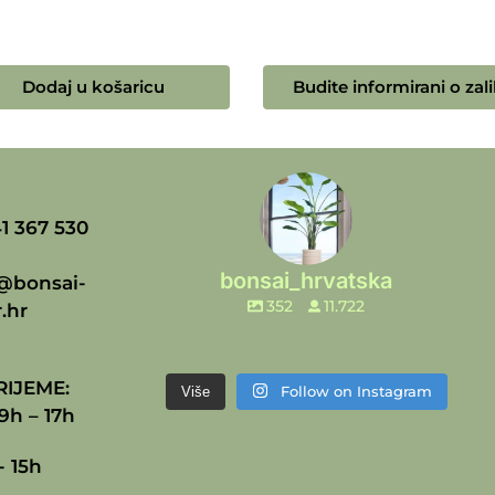
Dodaj u košaricu
Budite informirani o zali
1 367 530
bonsai_hrvatska
@bonsai-
352
11.722
.hr
IJEME:
Follow on Instagram
Više
9h – 17h
- 15h