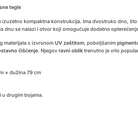
sne tegle
e izuzetno kompaktna konstrukcija. Ima dvostruko dno, što 
Na dnu se nalazi i otvor koji omogućuje dodatno opterećenje
g materijala s izvrsnom
UV zaštitom
, poboljšanim
pigment
ostavno čišćenje
. Njegov
ravni oblik
trenutno je vrlo popula
cm × dužina 79 cm
 i u drugim bojama.