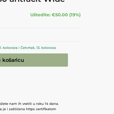
Uštedite: €50.00 (19%)
 kolovoza i Četvrtak, 13. kolovoza
 košaricu
ožete nam ih vratiti u roku 14 dana.
 je i zaštićena https certifikatom