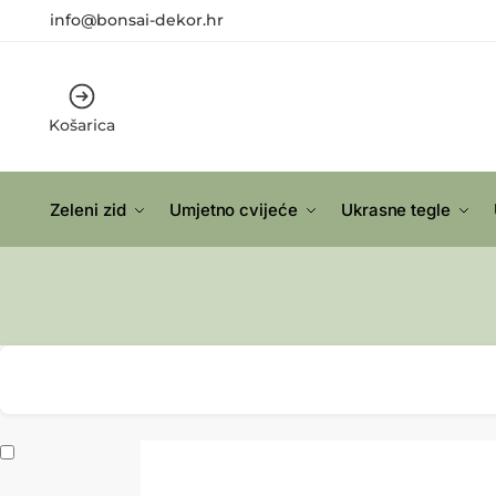
info@bonsai-dekor.hr
Košarica
Zeleni zid
Umjetno cvijeće
Ukrasne tegle