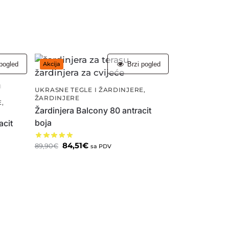
pogled
Brzi pogled
Akcija
UKRASNE TEGLE I ŽARDINJERE
,
ŽARDINJERE
E
,
Žardinjera Balcony 80 antracit
boja
acit
84,51
€
89,90
€
sa PDV