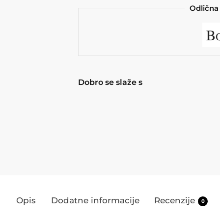
Odlična 
Dobro se slaže s
Žardinjera Dolomite 80
251,10
€
279,00
€
sa PDV
Dodaj u košaricu
Opis
Dodatne informacije
Recenzije
0