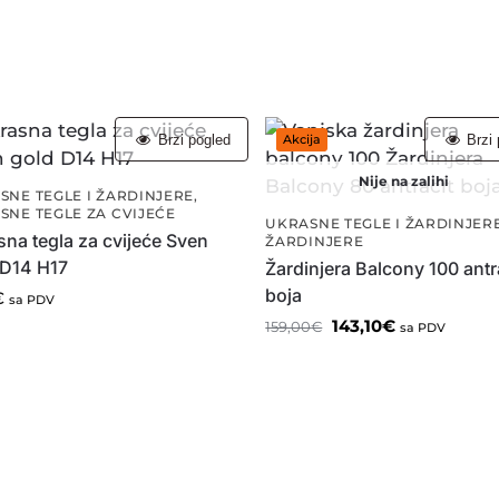
Brzi pogled
Brzi 
Akcija
Nije na zalihi
SNE TEGLE I ŽARDINJERE
,
SNE TEGLE ZA CVIJEĆE
UKRASNE TEGLE I ŽARDINJER
na tegla za cvijeće Sven
ŽARDINJERE
 D14 H17
Žardinjera Balcony 100 antr
boja
€
sa PDV
143,10
€
159,00
€
sa PDV