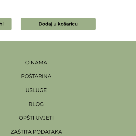
hi
Dodaj u košaricu
O NAMA
POŠTARINA
USLUGE
BLOG
OPŠTI UVJETI
ZAŠTITA PODATAKA