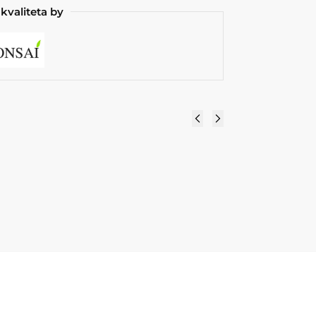
kvaliteta by
 x 25 x h70 cm