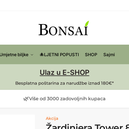
Umjetne biljke
🐙LJETNI POPUSTI
SHOP
Sajmi
Ulaz u E-SHOP
Besplatna poštarina za narudžbe iznad 180€*
🌿
Više od 3000 zadovoljnih kupaca
Akcija
Žardinjera Tower 