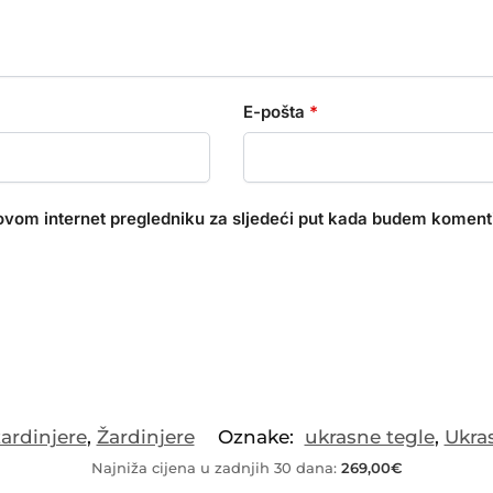
E-pošta
*
ovom internet pregledniku za sljedeći put kada budem koment
žardinjere
,
Žardinjere
Oznake:
ukrasne tegle
,
Ukra
Najniža cijena u zadnjih 30 dana:
269,00
€