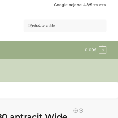
Google ocjena
: 4,8/5 ⭐⭐⭐⭐⭐
Pretraži
0,00
€
0
80 antracit Wide