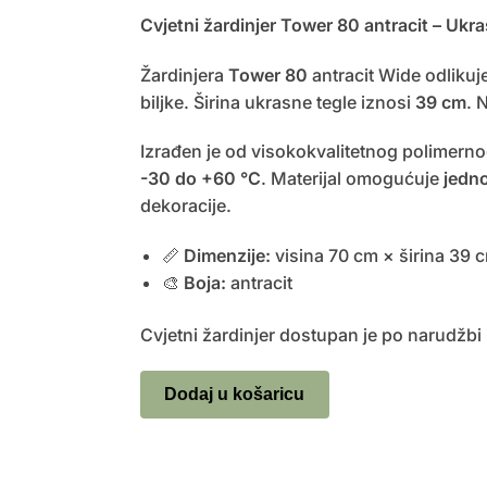
Cvjetni žardinjer Tower 80 antracit – Ukra
Žardinjera
Tower 80
antracit Wide odlikuj
biljke. Širina ukrasne tegle iznosi
39 cm
. 
Izrađen je od visokokvalitetnog polimerno
-30 do +60 °C
. Materijal omogućuje
jedn
dekoracije.
📏
Dimenzije:
visina 70 cm × širina 39 
🎨
Boja:
antracit
Cvjetni žardinjer dostupan je po narudžbi
Dodaj u košaricu