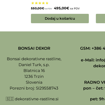
495,00
€
550,00
€
sa PDV
sa PDV
Dodaj u košaricu
BONSAI DEKOR
GSM: +386 4
Bonsai dekorativne rastline,
e-Mail:
info
Daniel Turk, s.p.
dekor
Blatnica 16
1236 Trzin
Slovenia
RADNO VR
Porezni broj: SI29558743
pon – čet: 
🇸🇮
dekorativne-rastline.si
pet: 9h