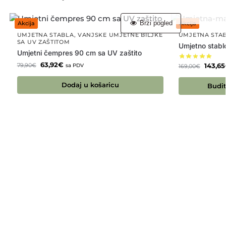
Brzi pogled
Akcija
Akcija
UMJETNA STABLA
,
VANJSKE UMJETNE BILJKE
UMJETNA STA
SA UV ZAŠTITOM
Umjetno stabl
Umjetni čempres 90 cm sa UV zaštito
63,92
€
143,65
79,90
€
sa PDV
169,00
€
Dodaj u košaricu
Budit