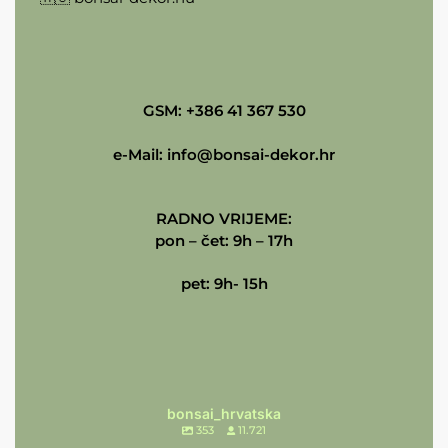
GSM: +386 41 367 530
e-Mail:
info@bonsai-dekor.hr
RADNO VRIJEME:
pon – čet: 9h – 17h
pet: 9h- 15h
bonsai_hrvatska
353
11.721