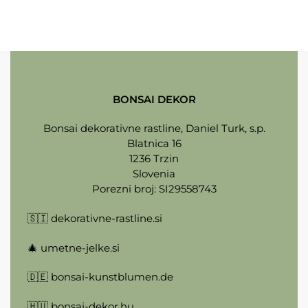
BONSAI DEKOR
Bonsai dekorativne rastline, Daniel Turk, s.p.
Blatnica 16
1236 Trzin
Slovenia
Porezni broj: SI29558743
🇸🇮
dekorativne-rastline.si
🎄
umetne-jelke.si
🇩🇪
bonsai-kunstblumen.de
🇭🇺
bonsai-dekor.hu