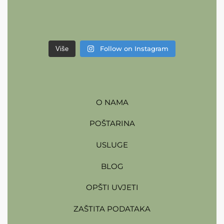
Follow on Instagram
Više
O NAMA
POŠTARINA
USLUGE
BLOG
OPŠTI UVJETI
ZAŠTITA PODATAKA