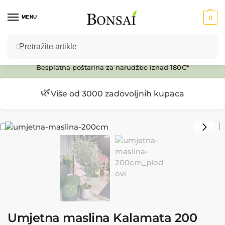
MENU
0
Pretraži
Ulaz u E-SHOP
Besplatna poštarina za narudžbe iznad 180€*
🌿
Više od 3000 zadovoljnih kupaca
Umjetna maslina Kalamata 200