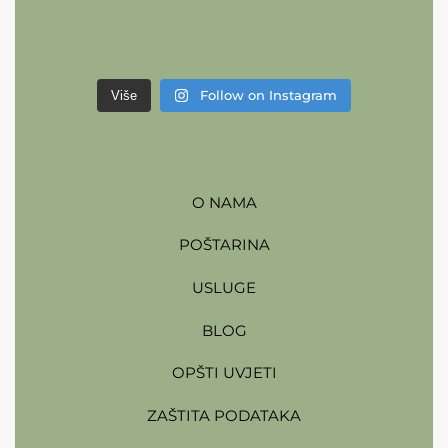
Follow on Instagram
Više
O NAMA
POŠTARINA
USLUGE
BLOG
OPŠTI UVJETI
ZAŠTITA PODATAKA