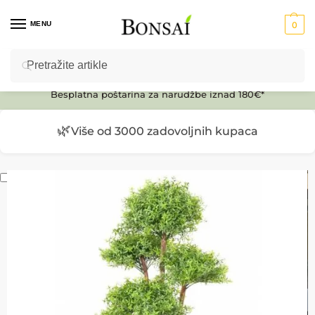
MENU
0
Pretraži
Ulaz u E-SHOP
Besplatna poštarina za narudžbe iznad 180€*
🌿
Više od 3000 zadovoljnih kupaca