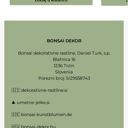
Dodaj u košaricu
BONSAI DEKOR
Bonsai dekorativne rastline, Daniel Turk, s.p.
Blatnica 16
1236 Trzin
Slovenia
Porezni broj: SI29558743
🇸🇮
dekorativne-rastline.si
🎄
umetne-jelke.si
🇩🇪
bonsai-kunstblumen.de
🇭🇺
bonsai-dekor.hu