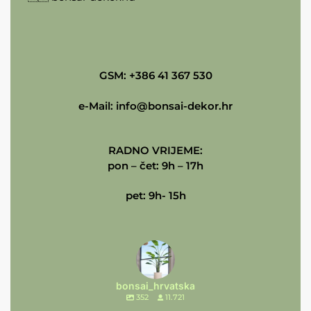
GSM: +386 41 367 530
e-Mail:
info@bonsai-dekor.hr
RADNO VRIJEME:
pon – čet: 9h – 17h
pet: 9h- 15h
bonsai_hrvatska
352
11.721