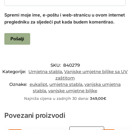
Spremi moje ime, e-poštu i web-stranicu u ovom internet
pregledniku za sljedeći put kada budem komentirao.
SKU:
840279
Kategorije:
Umjetna stabla
,
Vanjske umjetne biljke sa UV
zaštitom
Oznake:
eukalipt
,
umjetna stabla
,
vanjska umjetna
stabla
,
vanjske umjetne biljke
Najniža cijena u zadnjih 30 dana:
349,00
€
Povezani proizvodi