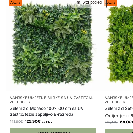
Brzi pogled
Akcija
Akcija
VANJSKE UMJETNE BILJKE SA UV ZAŠTITOM
,
VANJSKE UMJE
ZELENI ZID
ZELENI ZID
Zeleni zid Monaco 100×100 cm sa UV
Zeleni zid Šef
zaštito/težje zapaljivo B-razreda
Ocijenjeno
5
129,90
€
149,90
€
88,00
sa PDV
129,90
€