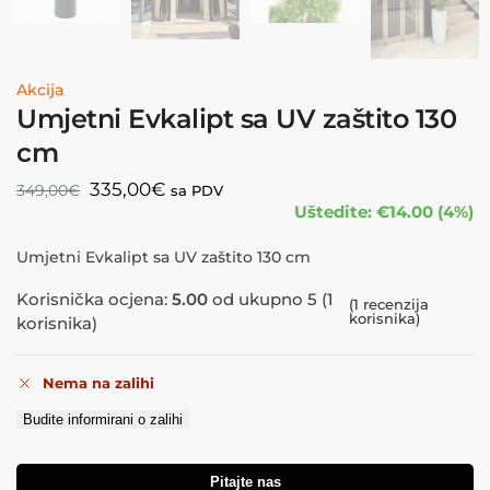
Akcija
Umjetni Evkalipt sa UV zaštito 130
cm
335,00
€
349,00
€
sa PDV
Uštedite: €14.00 (4%)
Umjetni Evkalipt sa UV zaštito 130 cm
Korisnička ocjena:
5.00
od ukupno 5 (
1
(
1
recenzija
korisnika)
korisnika)
Nema na zalihi
Budite informirani o zalihi
Pitajte nas