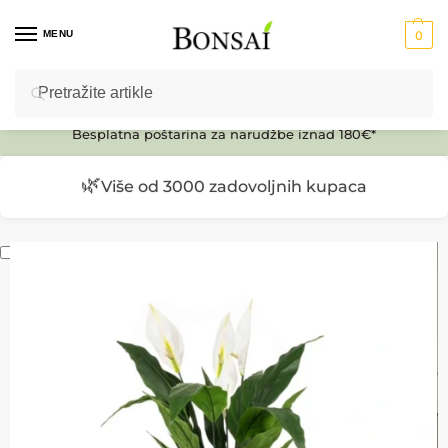
MENU
0
Pretraži
Ulaz u E-SHOP
Besplatna poštarina za narudžbe iznad 180€*
🌿
Više od 3000 zadovoljnih kupaca