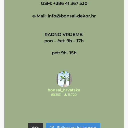
GSM: +386 41 367 530
e-Mail:
info@bonsai-dekor.hr
RADNO VRIJEME:
pon – čet: 9h – 17h
pet: 9h- 15h
bonsai_hrvatska
353
11.720
Follow on Instagram
Više