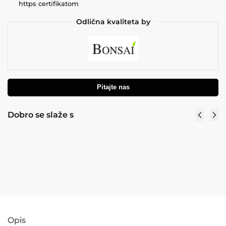
https certifikatom
Odlična kvaliteta by
Pitajte nas
Dobro se slaže s
Umjetna maslina 150 cm Volos
149,00
€
159,00
€
sa PDV
Dodaj u košaricu
Opis