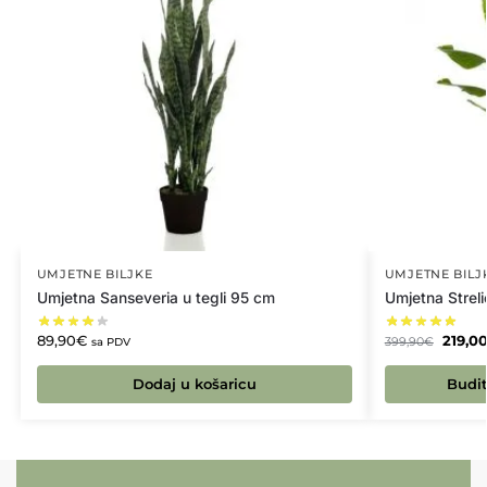
UMJETNE BILJKE
UMJETNE BILJ
Umjetna Sanseveria u tegli 95 cm
Umjetna Streli
89,90
€
219,0
399,90
€
sa PDV
Dodaj u košaricu
Budit