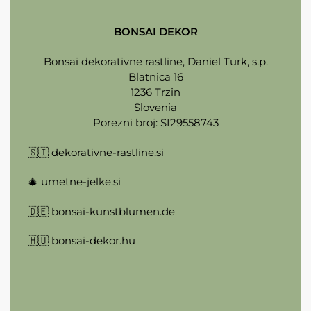
BONSAI DEKOR
Bonsai dekorativne rastline, Daniel Turk, s.p.
Blatnica 16
1236 Trzin
Slovenia
Porezni broj: SI29558743
🇸🇮
dekorativne-rastline.si
🎄
umetne-jelke.si
🇩🇪
bonsai-kunstblumen.de
🇭🇺
bonsai-dekor.hu