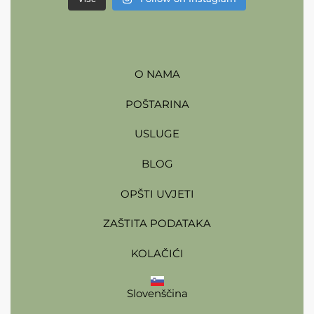
O NAMA
POŠTARINA
USLUGE
BLOG
OPŠTI UVJETI
ZAŠTITA PODATAKA
KOLAČIĆI
Slovenščina