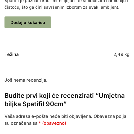
Spatifil je poznat i kao “mirni ljiljan” te simbolizira harmoniju i
čistoću, što ga čini savršenim izborom za svaki ambijent.
Dodaj u košaricu
Težina
2,49 kg
Još nema recenzija.
Budite prvi koji će recenzirati “Umjetna
biljka Spatifil 90cm”
Vaša adresa e-pošte neće biti objavljena.
Obavezna polja
su označena sa
* (obavezno)