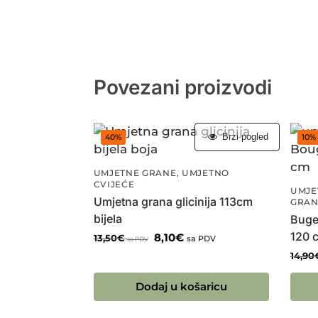
Povezani proizvodi
Brzi pogled
40%
10%
UMJETNE GRANE
,
UMJETNO
CVIJEĆE
UMJE
Umjetna grana glicinija 113cm
GRAN
bijela
Bugen
120 c
8,10
€
13,50
€
sa PDV
sa PDV
14,90
Dodaj u košaricu