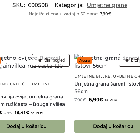
SKU:
600508
Kategorija:
Umjetne grane
Najniža cijena u zadnjih 30 dana:
7,90
€
Brzi pogled
Brzi 
Akcija
UMJETNE BILJKE
,
UMJETNE G
Umjetna grana šareni listov
TNO CVIJEĆE
,
UMJETNE
E
56cm
vilija cvijet umjetna grana
6,90
€
7,90
€
sa PDV
m ružičasta – Bougainvillea
13,41
€
€
sa PDV
sa PDV
Dodaj u košaricu
Dodaj u košaricu