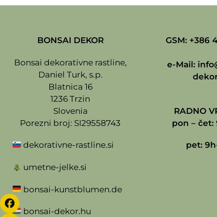
BONSAI DEKOR
GSM: +386 4
Bonsai dekorativne rastline,
e-Mail:
info
Daniel Turk, s.p.
dekor
Blatnica 16
1236 Trzin
Slovenia
RADNO VR
Porezni broj: SI29558743
pon – čet: 
dekorativne-rastline.si
pet: 9h
umetne-jelke.si
bonsai-kunstblumen.de
bonsai-dekor.hu