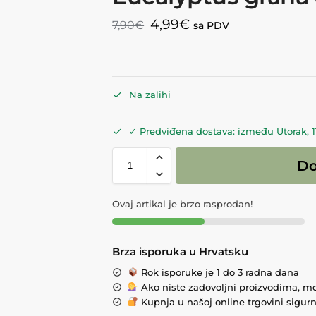
4,99
€
7,90
€
sa PDV
Na zalihi
✓ Predviđena dostava: između Utorak, 11.
Do
Ovaj artikal je brzo rasprodan!
Brza isporuka u Hrvatsku
Rok isporuke je 1 do 3 radna dana
Ako niste zadovoljni proizvodima, mož
Kupnja u našoj online trgovini sigurna