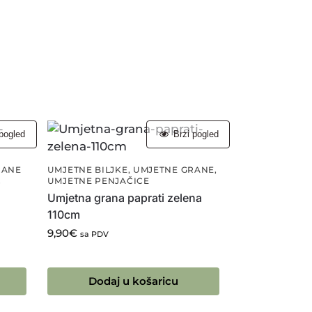
pogled
Brzi pogled
RANE
UMJETNE BILJKE
,
UMJETNE GRANE
,
UMJETNE PENJAČICE
i
Umjetna grana paprati zelena
110cm
9,90
€
sa PDV
Dodaj u košaricu