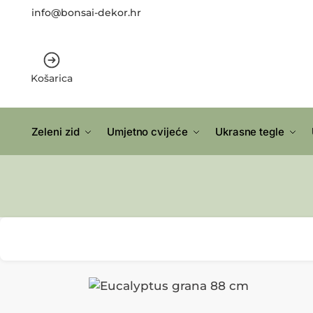
info@bonsai-dekor.hr
Košarica
Zeleni zid
Umjetno cvijeće
Ukrasne tegle