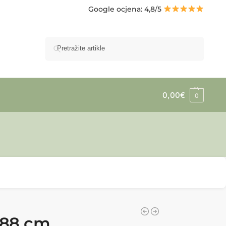
Google ocjena
: 4,8/5
Pretraži
0,00
€
0
 88 cm