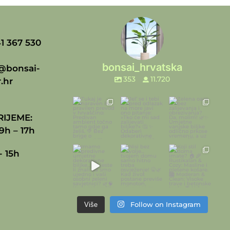
1 367 530
bonsai_hrvatska
@bonsai-
353
11.720
.hr
IJEME:
9h – 17h
- 15h
Follow on Instagram
Više