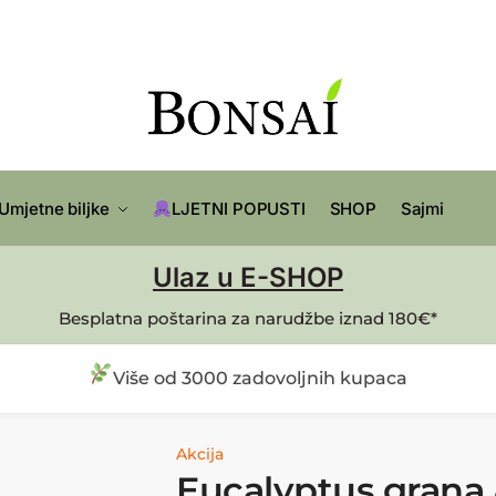
Umjetne biljke
LJETNI POPUSTI
SHOP
Sajmi
Ulaz u E-SHOP
Besplatna poštarina za narudžbe iznad 180€*
Više od 3000 zadovoljnih kupaca
Akcija
Eucalyptus grana