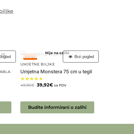
iljke
Nije na zalihi
pogled
Brzi pogled
Akcija
UMJETNE BILJKE
Umjetna Monstera 75 cm u tegli
TABLA
m
39,92
€
49,90
€
sa PDV
Budite informirani o zalihi