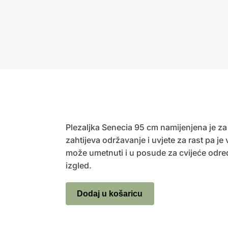
Plezaljka Senecia 95 cm namijenjena je za u
zahtijeva održavanje i uvjete za rast pa je
može umetnuti i u posude za cvijeće određen
izgled.
Dodaj u košaricu