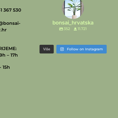
1 367 530
bonsai_hrvatska
@bonsai-
352
11.721
.hr
IJEME:
Follow on Instagram
Više
9h – 17h
- 15h