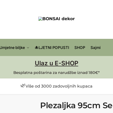
Umjetne biljke
🐙LJETNI POPUSTI
SHOP
Sajmi
Ulaz u E-SHOP
Besplatna poštarina za narudžbe iznad 180€*
🌿
Više od 3000 zadovoljnih kupaca
Plezaljka 95cm Se