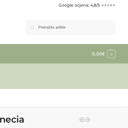
Google ocjena
: 4,8/5 ⭐⭐⭐⭐⭐
Pretraži
0,00
€
0
necia