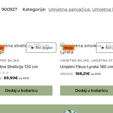
:
900927
Kategorije:
Umjetne penjačice
,
Umjetne b
Brzi pogled
Brzi 
ja
Akcija
TNE BILJKE
UMJETNE BILJKE
,
UMJETNA S
na Strelicija 120 cm
Umjetni Fikus Lyrata 180 c
168,21
€
189,00
€
sa PDV
69,90
€
€
sa PDV
Dodaj u košaricu
Dodaj u košaricu