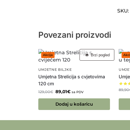
SKU
Povezani proizvodi
Brzi pogled
Akcija
Akci
UMJETNE BILJKE
UMJE
Umjetna Strelicija s cvjetovima
Umjet
120 cm
89,90
89,01
€
129,00
€
sa PDV
Dodaj u košaricu