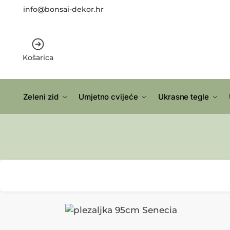
info@bonsai-dekor.hr
Košarica
Zeleni zid
Umjetno cvijeće
Ukrasne tegle