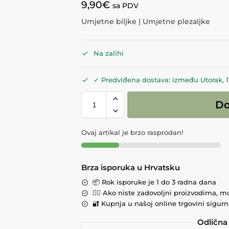
9,90
€
sa PDV
Umjetne biljke | Umjetne plezaljke
Na zalihi
✓ Predviđena dostava: između Utorak, 11.
Do
Ovaj artikal je brzo rasprodan!
Brza isporuka u Hrvatsku
📦 Rok isporuke je 1 do 3 radna dana
💁‍♀️ Ako niste zadovoljni proizvodima, m
🔐 Kupnja u našoj online trgovini sigurna
Odlična 