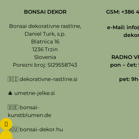
BONSAI DEKOR
GSM: +386 4
Bonsai dekorativne rastline,
e-Mail:
info
Daniel Turk, s.p.
dekor
Blatnica 16
1236 Trzin
Slovenia
RADNO VR
Porezni broj: SI29558743
pon – čet: 
🇸🇮
dekorativne-rastline.si
pet: 9h
🎄
umetne-jelke.si
🇩🇪
bonsai-
kunstblumen.de
🇭🇺
bonsai-dekor.hu