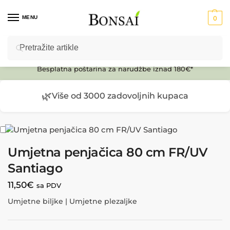
MENU
0
Pretraži
Ulaz u E-SHOP
Besplatna poštarina za narudžbe iznad 180€*
🌿
Više od 3000 zadovoljnih kupaca
Umjetna penjačica 80 cm FR/UV
Santiago
11,50
€
sa PDV
Umjetne biljke | Umjetne plezaljke