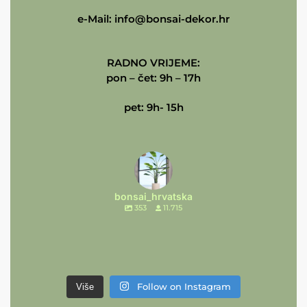
e-Mail:
info@bonsai-dekor.hr
RADNO VRIJEME:
pon – čet: 9h – 17h
pet: 9h- 15h
bonsai_hrvatska
353
11.715
Follow on Instagram
Više