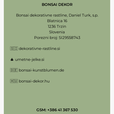
BONSAI DEKOR
Bonsai dekorativne rastline, Daniel Turk, s.p.
Blatnica 16
1236 Trzin
Slovenia
Porezni broj: SI29558743
🇸🇮
dekorativne-rastline.si
🎄
umetne-jelke.si
🇩🇪
bonsai-kunstblumen.de
🇭🇺
bonsai-dekor.hu
GSM: +386 41 367 530