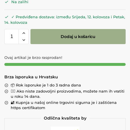
Na zalihi
✓ Predviđena dostava: između Srijeda, 12. kolovoza i Petak,
14. kolovoza
Dodaj u košaricu
Ovaj artikal je brzo rasprodan!
Brza isporuka u Hrvatsku
📦 Rok isporuke je 1 do 3 radna dana
💁‍♀️ Ako niste zadovoljni proizvodima, možete nam ih vratiti
u roku 14 dana.
🔐 Kupnja u našoj online trgovini sigurna je i zaštićena
https certifikatom
Odlična kvaliteta by