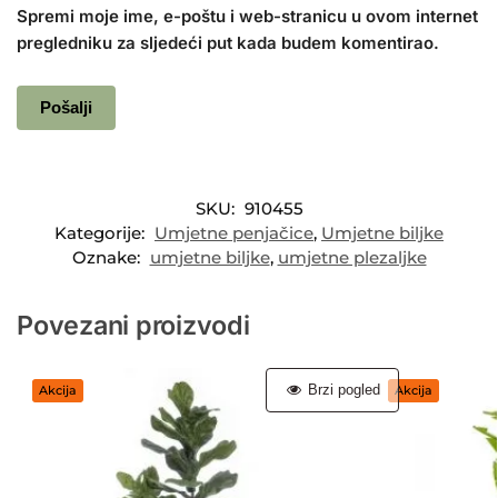
Spremi moje ime, e-poštu i web-stranicu u ovom internet
pregledniku za sljedeći put kada budem komentirao.
SKU:
910455
Kategorije:
Umjetne penjačice
,
Umjetne biljke
Oznake:
umjetne biljke
,
umjetne plezaljke
Povezani proizvodi
Brzi pogled
Akcija
Akcija