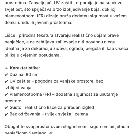
prostorima. Zahvaljujući UV zaštiti, otpornija je na sunčevu
svjetlost, što sprječava brzo izblijedivanje boja, dok joj
plamenootporni (FR) dizajn pruža dodatnu sigurnost u vašem
domu, uredu ili javnim prostorima.
Lišće i prirodna tekstura stvaraju realistično dojam prave
penjačice, a ne zahtijeva zalijevanje niti posebnu njegu.
Idealna je za dekoraciju zidova, ograda, pergola ili kao viseća
biljka u cvjetnim posudama.
🔹
Karakteristike:
✔️ Dužina: 80 cm
✔️ UV zaštita – pogodna za vanjske prostore, bez
izblijedivanja
✔️ Plamenootporna (FR) – dodatna sigurnost za unutarnje
prostore
✔️ Gusto i realistično lišće za prirodan izgled
✔️ Bez održavanja – uvijek svježa i zelena
Obogatite svoj prostor ovom elegantnom i sigurnom umjetnom
penjačicom Santiago! 🌿