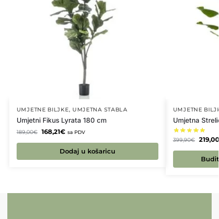
UMJETNE BILJKE
,
UMJETNA STABLA
UMJETNE BILJ
Umjetni Fikus Lyrata 180 cm
Umjetna Streli
168,21
€
189,00
€
sa PDV
219,0
399,90
€
Dodaj u košaricu
Budit