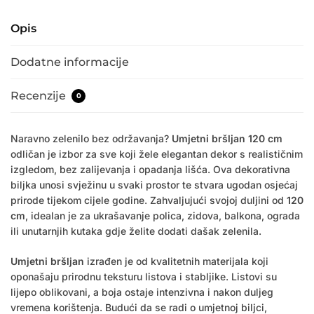
Opis
Dodatne informacije
Recenzije
0
Naravno zelenilo bez održavanja?
Umjetni bršljan 120 cm
odličan je izbor za sve koji žele elegantan dekor s realističnim
izgledom, bez zalijevanja i opadanja lišća. Ova dekorativna
biljka unosi svježinu u svaki prostor te stvara ugodan osjećaj
prirode tijekom cijele godine. Zahvaljujući svojoj duljini od
120
cm
, idealan je za ukrašavanje polica, zidova, balkona, ograda
ili unutarnjih kutaka gdje želite dodati dašak zelenila.
Umjetni bršljan
izrađen je od kvalitetnih materijala koji
oponašaju prirodnu teksturu listova i stabljike. Listovi su
lijepo oblikovani, a boja ostaje intenzivna i nakon duljeg
vremena korištenja. Budući da se radi o umjetnoj biljci,