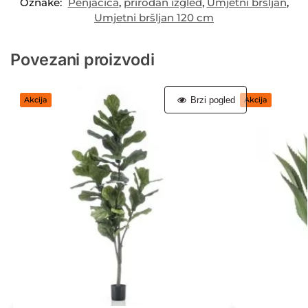
Oznake:
Penjačica
,
prirodan izgled
,
Umjetni bršljan
,
Umjetni bršljan 120 cm
Povezani proizvodi
Brzi pogled
Akcija
Akcija