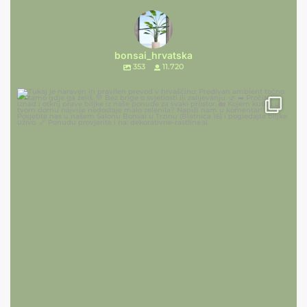
bonsai_hrvatska
353
11.720