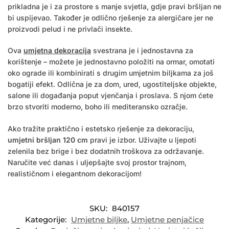
prikladna je i za prostore s manje svjetla, gdje pravi bršljan ne
bi uspijevao. Također je odlično rješenje za alergičare jer ne
proizvodi pelud i ne privlači insekte.
Ova
umjetna dekoracija
svestrana je i jednostavna za
korištenje – možete je jednostavno položiti na ormar, omotati
oko ograde ili kombinirati s drugim umjetnim biljkama za još
bogatiji efekt. Odlična je za dom, ured, ugostiteljske objekte,
salone ili događanja poput vjenčanja i proslava. S njom ćete
brzo stvoriti moderno, boho ili mediteransko ozračje.
Ako tražite praktično i estetsko rješenje za dekoraciju,
umjetni bršljan 120 cm
pravi je izbor. Uživajte u ljepoti
zelenila bez brige i bez dodatnih troškova za održavanje.
Naručite već danas i uljepšajte svoj prostor trajnom,
realističnom i elegantnom dekoracijom!
SKU:
840157
Kategorije:
Umjetne biljke
,
Umjetne penjačice