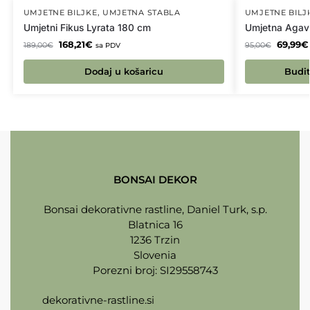
UMJETNE BILJKE
,
UMJETNA STABLA
UMJETNE BILJ
Umjetni Fikus Lyrata 180 cm
Umjetna Agava
168,21
€
69,99
€
189,00
€
95,00
€
sa PDV
Dodaj u košaricu
Budit
BONSAI DEKOR
Bonsai dekorativne rastline, Daniel Turk, s.p.
Blatnica 16
1236 Trzin
Slovenia
Porezni broj: SI29558743
dekorativne-rastline.si