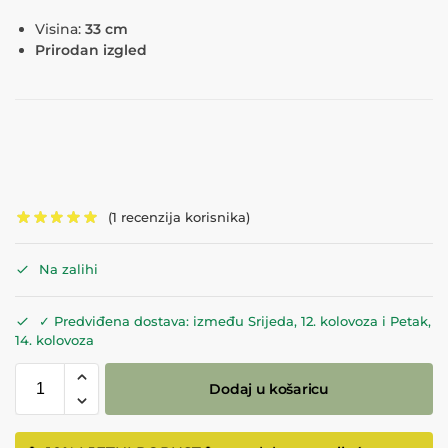
Visina:
33 cm
Prirodan izgled
(
1
recenzija korisnika)
Na zalihi
✓ Predviđena dostava: između Srijeda, 12. kolovoza i Petak,
14. kolovoza
Dodaj u košaricu