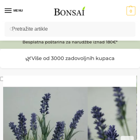
MENU
0
Pretraži
Ulaz u E-SHOP
Besplatna poštarina za narudžbe iznad 180€*
🌿
Više od 3000 zadovoljnih kupaca