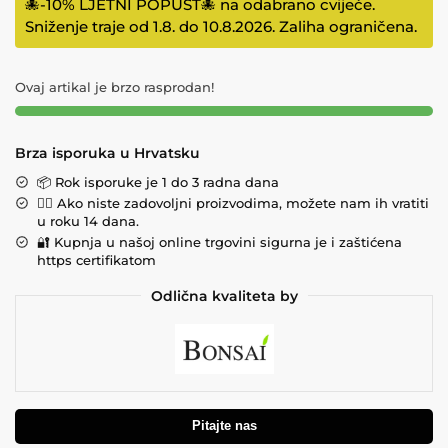
🐙-10% LJETNI POPUST🐙 na odabrano cvijeće.
Sniženje traje od 1.8. do 10.8.2026. Zaliha ograničena.
Ovaj artikal je brzo rasprodan!
Brza isporuka u Hrvatsku
📦 Rok isporuke je 1 do 3 radna dana
💁‍♀️ Ako niste zadovoljni proizvodima, možete nam ih vratiti
u roku 14 dana.
🔐 Kupnja u našoj online trgovini sigurna je i zaštićena
https certifikatom
Odlična kvaliteta by
Pitajte nas