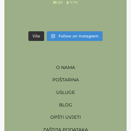
353
11.715
Follow on Instagram
Više
O NAMA
POŠTARINA
USLUGE
BLOG
OPŠTI UVJETI
ZAŠTITA PODATAKA