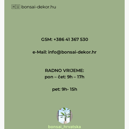
🇭🇺
bonsai-dekor.hu
GSM: +386 41 367 530
e-Mail:
info@bonsai-dekor.hr
RADNO VRIJEME:
pon – čet: 9h – 17h
pet: 9h- 15h
bonsai_hrvatska