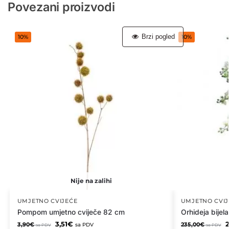
Povezani proizvodi
Brzi pogled
10%
10%
Nije na zalihi
UMJETNO CVIJEĆE
UMJETNO CVIJ
Pompom umjetno cviječe 82 cm
Orhideja bijel
3,51
€
2
3,90
€
235,00
€
sa PDV
sa PDV
sa PDV