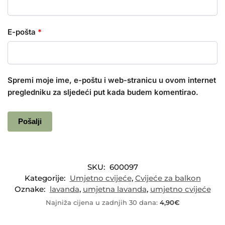
E-pošta
*
Spremi moje ime, e-poštu i web-stranicu u ovom internet
pregledniku za sljedeći put kada budem komentirao.
SKU:
600097
Kategorije:
Umjetno cvijeće
,
Cvijeće za balkon
Oznake:
lavanda
,
umjetna lavanda
,
umjetno cvijeće
Najniža cijena u zadnjih 30 dana:
4,90
€