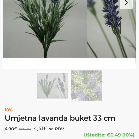
10%
Umjetna lavanda buket 33 cm
4,41
€
4,90
€
sa PDV
sa PDV
Uštedite: €0.49 (10%)