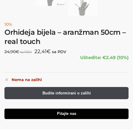
10%
Orhideja bijela – aranžman 50cm –
real touch
22,41
€
24,90
€
sa PDV
sa PDV
Uštedite: €2.49 (10%)
Nema na zalihi
Budite informirani o zalihi
Pitajte nas