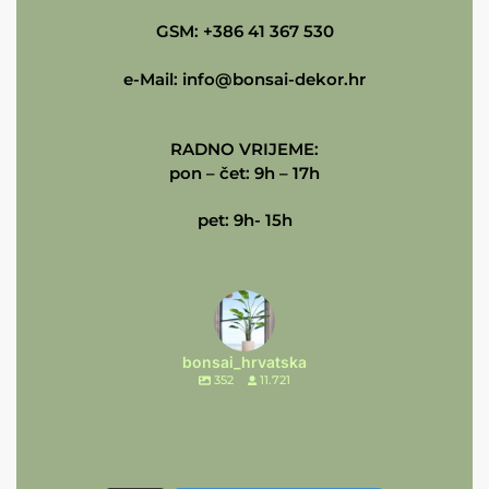
GSM: +386 41 367 530
e-Mail:
info@bonsai-dekor.hr
RADNO VRIJEME:
pon – čet: 9h – 17h
pet: 9h- 15h
bonsai_hrvatska
352
11.721