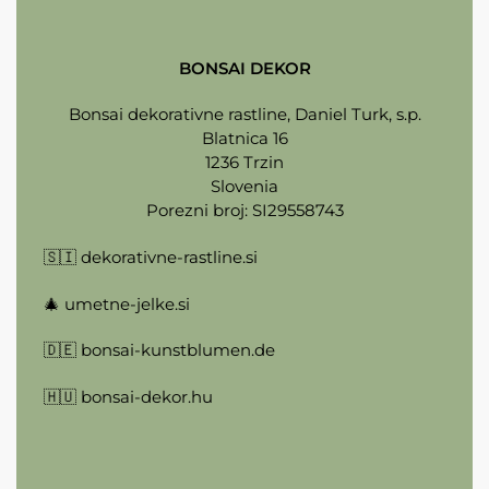
BONSAI DEKOR
Bonsai dekorativne rastline, Daniel Turk, s.p.
Blatnica 16
1236 Trzin
Slovenia
Porezni broj: SI29558743
🇸🇮
dekorativne-rastline.si
🎄
umetne-jelke.si
🇩🇪
bonsai-kunstblumen.de
🇭🇺
bonsai-dekor.hu