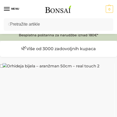
MENU
0
Pretraži
Ulaz u E-SHOP
Besplatna poštarina za narudžbe iznad 180€*
🌿
Više od 3000 zadovoljnih kupaca