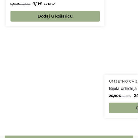
7,11
€
7,90
€
sa PDV
sa PDV
Dodaj u košaricu
UMJETNO CVIJ
Bijela orhideja
24
26,90
€
sa PDV