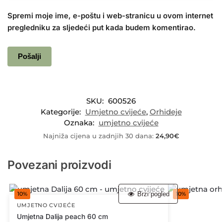
Spremi moje ime, e-poštu i web-stranicu u ovom internet
pregledniku za sljedeći put kada budem komentirao.
SKU:
600526
Kategorije:
Umjetno cvijeće
,
Orhideje
Oznaka:
umjetno cvijeće
Najniža cijena u zadnjih 30 dana:
24,90
€
Povezani proizvodi
Brzi pogled
10%
10%
UMJETNO CVIJEĆE
Umjetna Dalija peach 60 cm