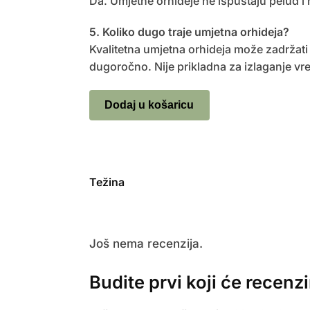
Da. Umjetne orhideje ne ispuštaju pelud i n
5. Koliko dugo traje umjetna orhideja?
Kvalitetna umjetna orhideja može zadržati 
dugoročno. Nije prikladna za izlaganje v
Dodaj u košaricu
Težina
Još nema recenzija.
Budite prvi koji će recen