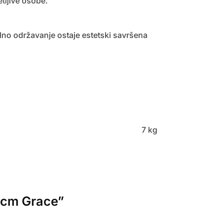
etljive osobe.
alno održavanje ostaje estetski savršena
7 kg
0 cm Grace”