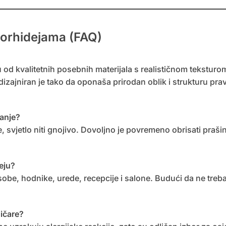
o orhidejama (FAQ)
od kvalitetnih posebnih materijala s realističnom teksturom
dizajniran je tako da oponaša prirodan oblik i strukturu prav
vanje?
e, svjetlo niti gnojivo. Dovoljno je povremeno obrisati praš
deju?
be, hodnike, urede, recepcije i salone. Budući da ne treba s
gičare?