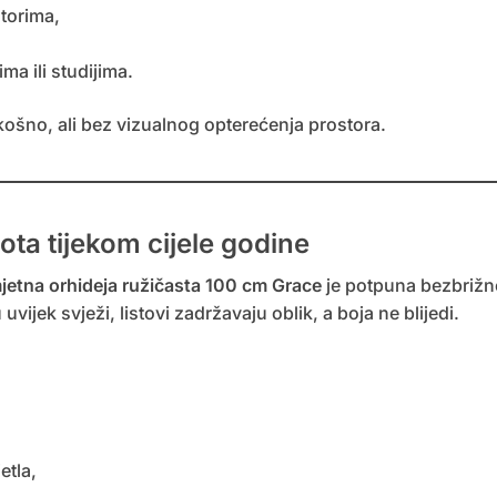
storima,
ma ili studijima.
košno, ali bez vizualnog opterećenja prostora.
ota tijekom cijele godine
jetna orhideja ružičasta 100 cm Grace
je potpuna bezbrižnos
vijek svježi, listovi zadržavaju oblik, a boja ne blijedi.
etla,