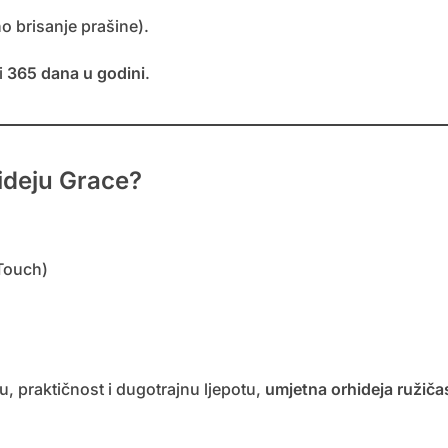
 brisanje prašine).
i
365 dana u godini
.
ideju Grace?
 Touch)
u, praktičnost i dugotrajnu ljepotu,
umjetna orhideja ružič