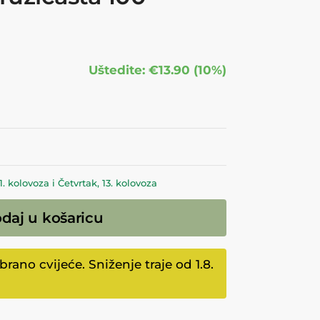
Uštedite: €13.90 (10%)
 kolovoza i Četvrtak, 13. kolovoza
daj u košaricu
ano cvijeće. Sniženje traje od 1.8.