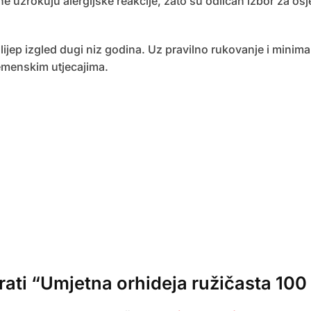
e uzrokuju alergijske reakcije, zato su odličan izbor za osj
lijep izgled dugi niz godina. Uz pravilno rukovanje i minim
remenskim utjecajima.
zirati “Umjetna orhideja ružičasta 10