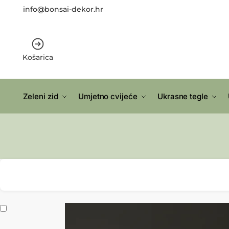
info@bonsai-dekor.hr
Košarica
Zeleni zid
Umjetno cvijeće
Ukrasne tegle