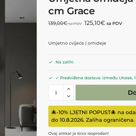
cm Grace
125,10
€
139,00
€
sa PDV
sa PDV
Umjetno cvijeće | orhideje
Na zalihi
✓ Predviđena dostava: između Utorak, 11.
Do
🐙-10% LJETNI POPUST🐙 na odabr
do 10.8.2026. Zaliha ograničena.
Ovaj artikal je brzo rasprodan!