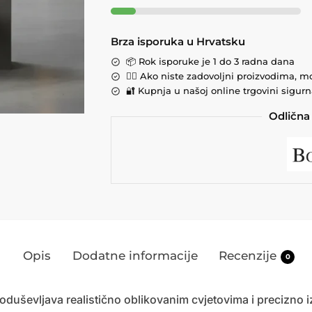
Brza isporuka u Hrvatsku
📦 Rok isporuke je 1 do 3 radna dana
💁‍♀️ Ako niste zadovoljni proizvodima, m
🔐 Kupnja u našoj online trgovini sigurna
Odlična 
Opis
Dodatne informacije
Recenzije
0
oduševljava realistično oblikovanim cvjetovima i precizno i