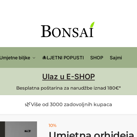
Umjetne biljke
🐙LJETNI POPUSTI
SHOP
Sajmi
Ulaz u E-SHOP
Besplatna poštarina za narudžbe iznad 180€*
🌿
Više od 3000 zadovoljnih kupaca
10%
Umjetna orhideja 