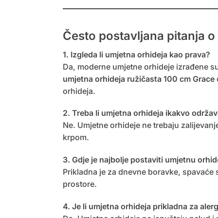
Često postavljana pitanja 
1. Izgleda li umjetna orhideja kao prava?
Da, moderne umjetne orhideje izrađene su 
umjetna orhideja ružičasta 100 cm Grace
orhideja.
2. Treba li umjetna orhideja ikakvo održa
Ne. Umjetne orhideje ne trebaju zalijevanj
krpom.
3. Gdje je najbolje postaviti umjetnu orhi
Prikladna je za dnevne boravke, spavaće so
prostore.
4. Je li umjetna orhideja prikladna za aler