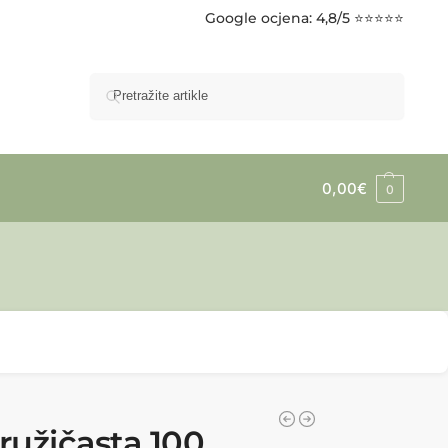
Google ocjena
: 4,8/5 ⭐⭐⭐⭐⭐
Pretraži
0,00
€
0
ružičasta 100