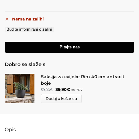
Nema na zalihi
Budite informirani o zalihi
Pitajte nas
Dobro se slaže s
Saksija za cvijeće Rim 40 cm antracit
boje
39,90
€
59,00
€
sa PDV
Dodaj u košaricu
Opis