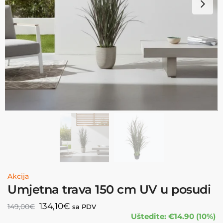
Akcija
Umjetna trava 150 cm UV u posudi
134,10
€
149,00
€
sa PDV
Uštedite: €14.90 (10%)