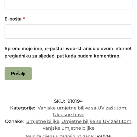
E-pošta
*
Spremi moje ime, e-poštu i web-stranicu u ovom internet
pregledniku za sljedeći put kada budem komentirao.
SKU:
910194
Kategorije:
Vanjske umjetne biljke sa UV zaštitom
,
Ukrasne trave
Oznake:
umjetne biljke
,
Umjetne biljke sa UV zaštitom
,
vanjske umjetne biljke
Najniža cijena u zadnjih 30 dana:
149,00
€