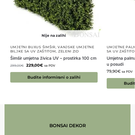
Nije na zalihi
UMJETNI BUXUS ŠIMŠIR
,
VANJSKE UMJETNE
UMJETNE PAL
BILJKE SA UV ZAŠTITOM
,
ZELENI ZID
SA UV ZAŠTIT
Šimšir umjetna živica UV – prostirka 100 cm
Umjetna palma
u posudi
229,00
€
299,00
€
sa PDV
79,90
€
sa PDV
Budite informirani o zalihi
Budit
BONSAI DEKOR