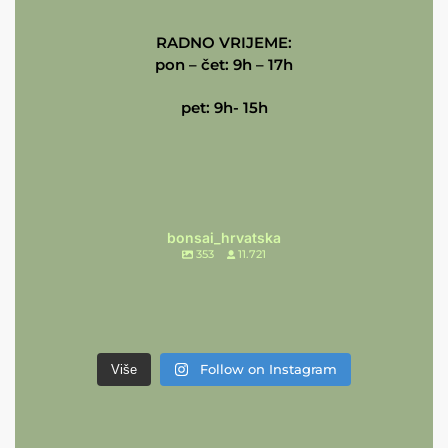
RADNO VRIJEME:
pon – čet: 9h – 17h
pet: 9h- 15h
bonsai_hrvatska
353
11.721
Follow on Instagram
Više