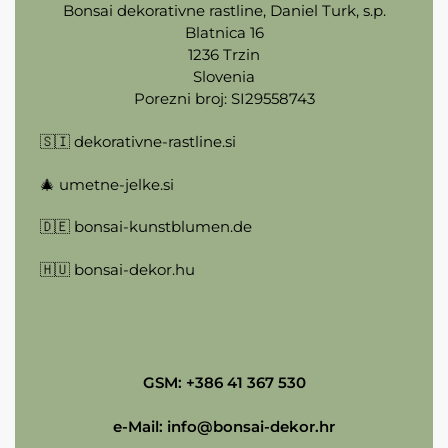
Bonsai dekorativne rastline, Daniel Turk, s.p.
Blatnica 16
1236 Trzin
Slovenia
Porezni broj: SI29558743
🇸🇮
dekorativne-rastline.si
🎄
umetne-jelke.si
🇩🇪
bonsai-kunstblumen.de
🇭🇺
bonsai-dekor.hu
GSM: +386 41 367 530
e-Mail:
info@bonsai-dekor.hr