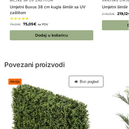
BILJKE SA UV ZAŠTITOM
VANJSKE UMJE
Umjetni Buxus 38 cm kugla šimšir sa UV
Umjetni šimši
zaštitom
219,12
249,00
€
75,05
€
79,00
€
sa PDV
Dodaj u košaricu
Povezani proizvodi
Brzi pogled
Akcija