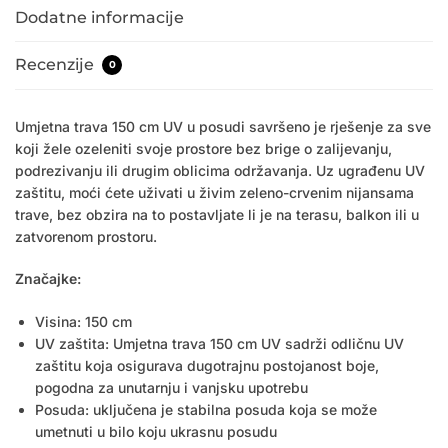
Dodatne informacije
Recenzije
0
Umjetna trava 150 cm UV u posudi savršeno je rješenje za sve
koji žele ozeleniti svoje prostore bez brige o zalijevanju,
podrezivanju ili drugim oblicima održavanja. Uz ugrađenu UV
zaštitu, moći ćete uživati ​​u živim zeleno-crvenim nijansama
trave, bez obzira na to postavljate li je na terasu, balkon ili u
zatvorenom prostoru.
Značajke:
Visina: 150 cm
UV zaštita: Umjetna trava 150 cm UV sadrži odličnu UV
zaštitu koja osigurava dugotrajnu postojanost boje,
pogodna za unutarnju i vanjsku upotrebu
Posuda: uključena je stabilna posuda koja se može
umetnuti u bilo koju ukrasnu posudu