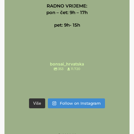
RADNO VRIJEME:
pon – čet: 9h – 17h
pet: 9h- 15h
bonsai_hrvatska
353
11.720
Follow on Instagram
Više