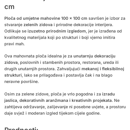
cm
Ploča od umjetne mahovine 100 x 100 cm
savršen je izbor za
stvaranje
zelenih zidova
i prirodne dekoracije interijera.
Odlikuje se
izuzetno prirodnim izgledom
, jer je izrađena od
kvalitetnog materijala koji po strukturi i boji vjerno imitira
pravi mah.
Ova mahovnata ploča idealna je za
unutarnju dekoraciju
zidova
, poslovnih i stambenih prostora, restorana, ureda ili
drugih unutarnjih prostora. Zahvaljujući
mekanoj i fleksibilnoj
strukturi
, lako se prilagođava i postavlja čak i na blago
neravne površine.
Osim za zelene zidove, ploča je vrlo pogodna i za
izradu
jaslica, dekorativnih aranžmana i kreativnih projekata
. Ne
zahtijeva održavanje, zalijevanje ni posebne uvjete, a prostoru
daje svjež i moderan izgled tijekom cijele godine.