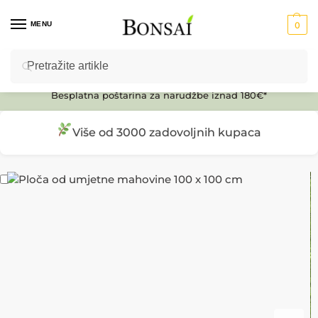
MENU
0
Pretraži
Ulaz u E-SHOP
Besplatna poštarina za narudžbe iznad 180€*
Više od 3000 zadovoljnih kupaca