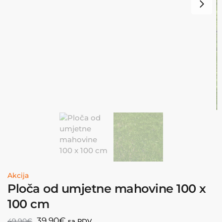
Akcija
Ploča od umjetne mahovine 100 x
100 cm
39,90
€
49,90
€
sa PDV