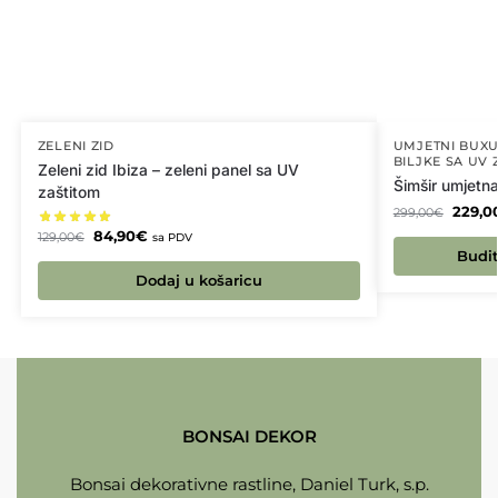
ZELENI ZID
UMJETNI BUXU
BILJKE SA UV 
Zeleni zid Ibiza – zeleni panel sa UV
Šimšir umjetna
zaštitom
229,0
299,00
€
84,90
€
129,00
€
sa PDV
Budit
Dodaj u košaricu
BONSAI DEKOR
Bonsai dekorativne rastline, Daniel Turk, s.p.