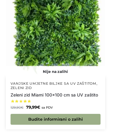
Nije na zalihi
VANJSKE UMJETNE BILJKE SA UV ZAŠTITOM
,
ZELENI ZID
Zeleni zid Miami 100×100 cm sa UV zaštito
79,99
€
129,90
€
sa PDV
Budite informirani o zalihi