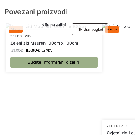
Povezani proizvodi
Nije na zalihi
Brzi pogled
Akcija
Akcija
ZELENI ZID
Zeleni zid Mauren 100cm x 100cm
115,00
€
139,00
€
sa PDV
Budite informirani o zalihi
ZELENI ZID
Cvjetni zid L