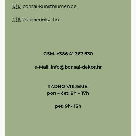
🇩🇪
bonsai-kunstblumen.de
🇭🇺
bonsai-dekor.hu
GSM: +386 41 367 530
e-Mail:
info@bonsai-dekor.hr
RADNO VRIJEME:
pon – čet: 9h – 17h
pet: 9h- 15h