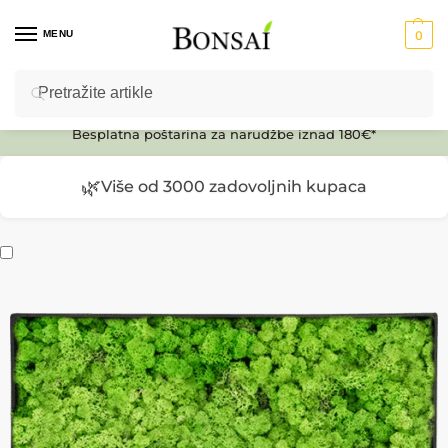
MENU
0
Pretraži
Ulaz u E-SHOP
Besplatna poštarina za narudžbe iznad 180€*
🌿
Više od 3000 zadovoljnih kupaca