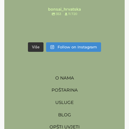
bonsai_hrvatska
353
11.720
Follow on Instagram
Više
O NAMA
POŠTARINA
USLUGE
BLOG
OPŠTI UVJETI