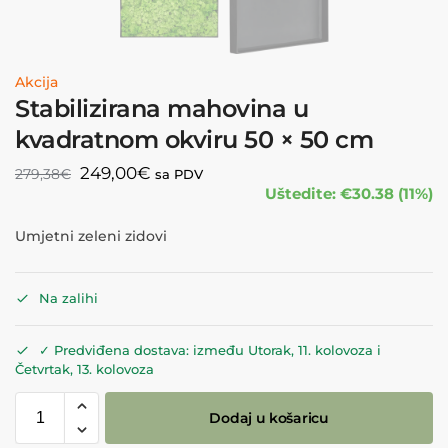
Akcija
Stabilizirana mahovina u
kvadratnom okviru 50 × 50 cm
249,00
€
279,38
€
sa PDV
Uštedite: €30.38 (11%)
Umjetni zeleni zidovi
Na zalihi
✓ Predviđena dostava: između Utorak, 11. kolovoza i
Četvrtak, 13. kolovoza
Dodaj u košaricu