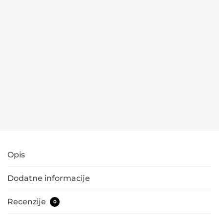
Prezervirana
Zeleni zid
mahovina 5
Mahovina
kg šumsko
50 x 50cm
zelene boje
sa UV
zaštito
189,00
€
169,00
€
sa PDV
44,90
€
35,02
€
sa
Dodaj u
PDV
košaricu
Dodaj u
košaricu
Opis
Dodatne informacije
Recenzije
0