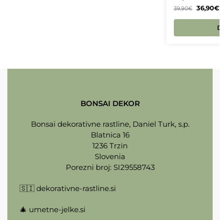
36,90
€
39,90
€
BONSAI DEKOR
Bonsai dekorativne rastline, Daniel Turk, s.p.
Blatnica 16
1236 Trzin
Slovenia
Porezni broj: SI29558743
🇸🇮
dekorativne-rastline.si
🎄
umetne-jelke.si