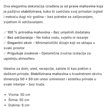
Ova elegantna dekoracija izrađena je od
prave mahovine
koja
je pažljivo
stabilizirana
, kako bi zadržala svoj prirodan izgled
i mekoću dugi niz godina – bez potrebe za zalijevanjem,
svjetlom ili održavanjem.
✅
100 % prirodna mahovina
– Bez umjetnih dodataka
✅
Bez održavanja
– Ne treba vodu, svjetlo ni rezanje
✅
Elegantni okvir
– Minimalistički dizajn koji se uklapa u
svaki prostor
✅
Prigušuje zvukove
– Djelomična zvučna izolacija za
ugodniju atmosferu
Idealna za dom, ured, recepcije, salone ili kao poklon s
daškom prirode.
Stabilizirana mahovina
u kvadratnom okviru
dimenzija
50 × 50 cm
unosi smirenost i estetiku prirode u
svaki interijer – bez truda.
Visina: 50 cm
Širina: 50 cm
Dubina: 8 cm