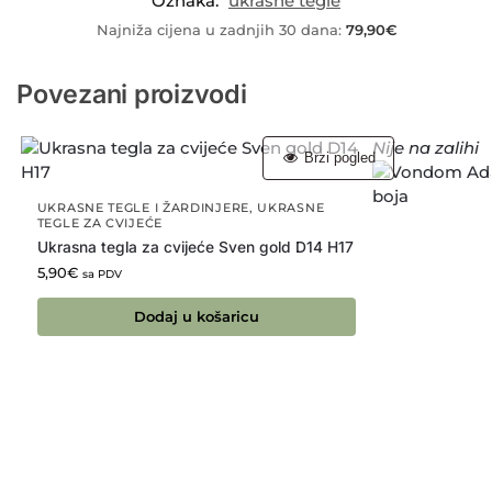
Oznaka:
ukrasne tegle
Najniža cijena u zadnjih 30 dana:
79,90
€
Povezani proizvodi
Nije na zalihi
Brzi pogled
UKRASNE TEGLE I ŽARDINJERE
,
UKRASNE
TEGLE ZA CVIJEĆE
Ukrasna tegla za cvijeće Sven gold D14 H17
5,90
€
sa PDV
Dodaj u košaricu