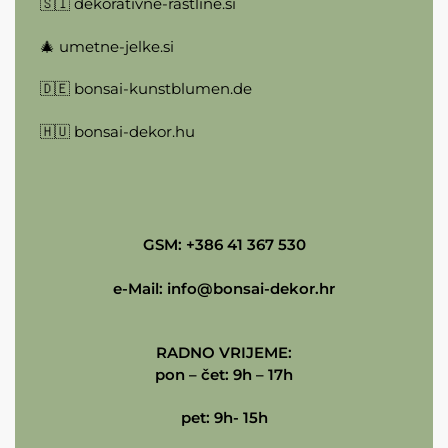
🇸🇮
dekorativne-rastline.si
🎄
umetne-jelke.si
🇩🇪
bonsai-kunstblumen.de
🇭🇺
bonsai-dekor.hu
GSM: +386 41 367 530
e-Mail:
info@bonsai-dekor.hr
RADNO VRIJEME:
pon – čet: 9h – 17h
pet: 9h- 15h