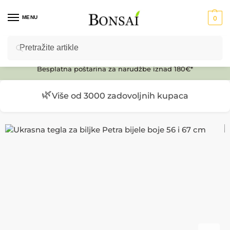
MENU
0
Pretraži
Ulaz u E-SHOP
Besplatna poštarina za narudžbe iznad 180€*
🌿
Više od 3000 zadovoljnih kupaca