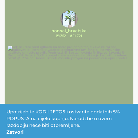
bonsai_hrvatska
352
11.721
Upotrijebite KOD LJETO5 i ostvarite dodatnih 5%
POPUSTA na cijelu kupnju. Narudžbe u ovom
razdoblju neće biti otpremljene.
Zatvori