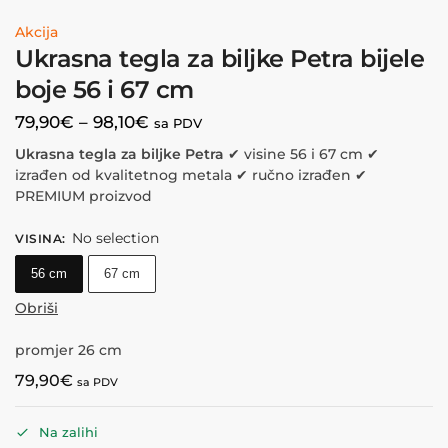
Akcija
Ukrasna tegla za biljke Petra bijele
boje 56 i 67 cm
79,90
€
–
98,10
€
sa PDV
Ukrasna tegla za biljke Petra
✔︎ visine 56 i 67 cm ✔︎
izrađen od kvalitetnog metala ✔︎ ručno izrađen ✔︎
PREMIUM proizvod
No selection
VISINA
:
56 cm
67 cm
Obriši
promjer 26 cm
79,90
€
sa PDV
Na zalihi