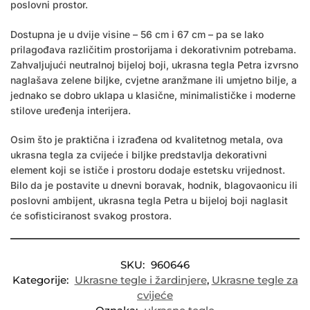
poslovni prostor.
Dostupna je u dvije visine – 56 cm i 67 cm – pa se lako
prilagođava različitim prostorijama i dekorativnim potrebama.
Zahvaljujući neutralnoj bijeloj boji, ukrasna tegla Petra izvrsno
naglašava zelene biljke, cvjetne aranžmane ili umjetno bilje, a
jednako se dobro uklapa u klasične, minimalističke i moderne
stilove uređenja interijera.
Osim što je praktična i izrađena od kvalitetnog metala, ova
ukrasna tegla za cvijeće i biljke predstavlja dekorativni
element koji se ističe i prostoru dodaje estetsku vrijednost.
Bilo da je postavite u dnevni boravak, hodnik, blagovaonicu ili
poslovni ambijent, ukrasna tegla Petra u bijeloj boji naglasit
će sofisticiranost svakog prostora.
SKU:
960646
Kategorije:
Ukrasne tegle i žardinjere
,
Ukrasne tegle za
cvijeće