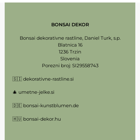
BONSAI DEKOR
Bonsai dekorativne rastline, Daniel Turk, s.p.
Blatnica 16
1236 Trzin
Slovenia
Porezni broj: SI29558743
🇸🇮
dekorativne-rastline.si
🎄
umetne-jelke.si
🇩🇪
bonsai-kunstblumen.de
🇭🇺
bonsai-dekor.hu