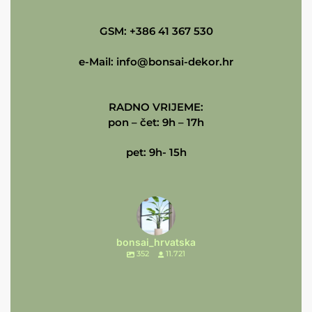
GSM: +386 41 367 530
e-Mail:
info@bonsai-dekor.hr
RADNO VRIJEME:
pon – čet: 9h – 17h
pet: 9h- 15h
bonsai_hrvatska
352
11.721