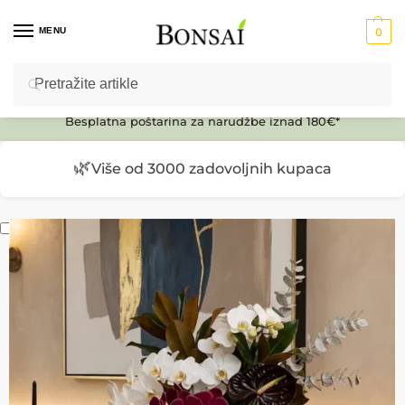
MENU
0
Pretraži
Ulaz u E-SHOP
Besplatna poštarina za narudžbe iznad 180€*
🌿
Više od 3000 zadovoljnih kupaca