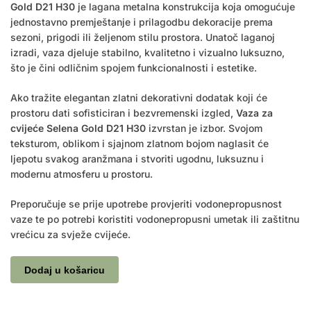
Gold D21 H30
je lagana metalna konstrukcija koja omogućuje
jednostavno premještanje i prilagodbu dekoracije prema
sezoni, prigodi ili željenom stilu prostora. Unatoč laganoj
izradi, vaza djeluje stabilno, kvalitetno i vizualno luksuzno,
što je čini odličnim spojem funkcionalnosti i estetike.
Ako tražite elegantan zlatni dekorativni dodatak koji će
prostoru dati sofisticiran i bezvremenski izgled,
Vaza za
cvijeće Selena Gold D21 H30
izvrstan je izbor. Svojom
teksturom, oblikom i sjajnom zlatnom bojom naglasit će
ljepotu svakog aranžmana i stvoriti ugodnu, luksuznu i
modernu atmosferu u prostoru.
Preporučuje se prije upotrebe provjeriti vodonepropusnost
vaze te po potrebi koristiti vodonepropusni umetak ili zaštitnu
vrećicu za svježe cvijeće.
Dodaj u košaricu