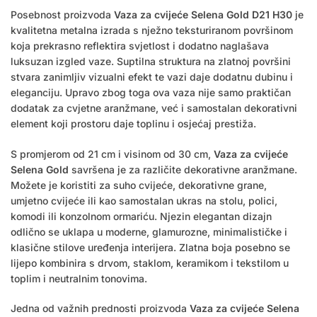
Posebnost proizvoda
Vaza za cvijeće Selena Gold D21 H30
je
kvalitetna metalna izrada s nježno teksturiranom površinom
koja prekrasno reflektira svjetlost i dodatno naglašava
luksuzan izgled vaze. Suptilna struktura na zlatnoj površini
stvara zanimljiv vizualni efekt te vazi daje dodatnu dubinu i
eleganciju. Upravo zbog toga ova vaza nije samo praktičan
dodatak za cvjetne aranžmane, već i samostalan dekorativni
element koji prostoru daje toplinu i osjećaj prestiža.
S promjerom od 21 cm i visinom od 30 cm,
Vaza za cvijeće
Selena Gold
savršena je za različite dekorativne aranžmane.
Možete je koristiti za suho cvijeće, dekorativne grane,
umjetno cvijeće ili kao samostalan ukras na stolu, polici,
komodi ili konzolnom ormariću. Njezin elegantan dizajn
odlično se uklapa u moderne, glamurozne, minimalističke i
klasične stilove uređenja interijera. Zlatna boja posebno se
lijepo kombinira s drvom, staklom, keramikom i tekstilom u
toplim i neutralnim tonovima.
Jedna od važnih prednosti proizvoda
Vaza za cvijeće Selena