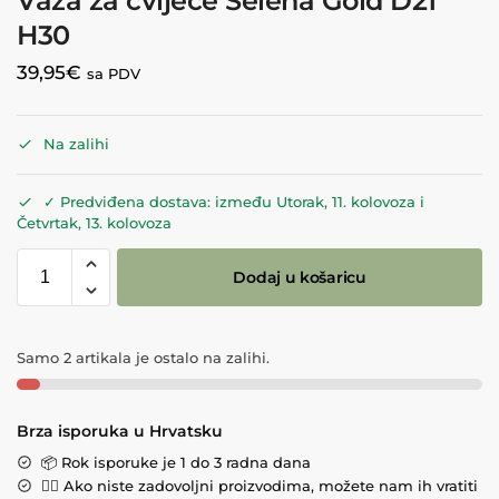
Vaza za cvijeće Selena Gold D21
H30
39,95
€
sa PDV
Na zalihi
✓ Predviđena dostava: između Utorak, 11. kolovoza i
Četvrtak, 13. kolovoza
Dodaj u košaricu
Samo 2 artikala je ostalo na zalihi.
Brza isporuka u Hrvatsku
📦 Rok isporuke je 1 do 3 radna dana
💁‍♀️ Ako niste zadovoljni proizvodima, možete nam ih vratiti