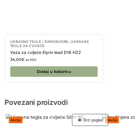
UKRASNE TEGLE I ŽARDINJERE
,
UKRASNE
TEGLE ZA CVIJEĆE
Vaza za cvijeće Elynn lead D16 H22
34,00
€
sa PDV
Dodaj u košaricu
Povezani proizvodi
Brzi pogled
Akcija
Akcija