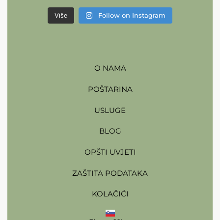
Follow on Instagram
Više
O NAMA
POŠTARINA
USLUGE
BLOG
OPŠTI UVJETI
ZAŠTITA PODATAKA
KOLAČIĆI