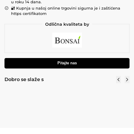
u roku 14 dana.
🔐 Kupnja u našoj online trgovini sigurna je i zaštićena
https certifikatom
Odlična kvaliteta by
Pitajte nas
Dobro se slaže s
Umjetni tulipan krem 50 cm RT –
premium Real Touch
2,69
€
2,99
€
sa PDV
sa PDV
Dodaj u košaricu