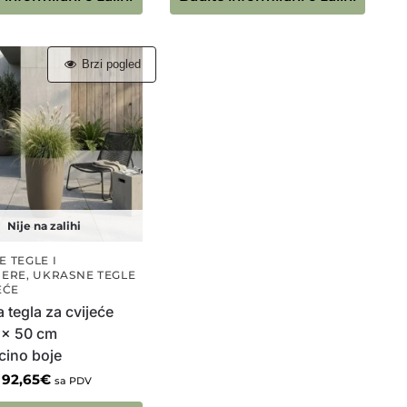
Brzi pogled
Nije na zalihi
 TEGLE I
JERE
,
UKRASNE TEGLE
EĆE
 tegla za cvijeće
 x 50 cm
cino boje
92,65
€
sa PDV