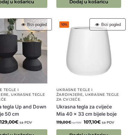
odaj u košaricu
Dodaj u košaricu
Brzi pogled
Brzi pogled
10%
 TEGLE I
UKRASNE TEGLE I
JERE
,
UKRASNE TEGLE
ŽARDINJERE
,
UKRASNE TEGLE
EĆE
ZA CVIJEĆE
a tegla Up and Down
Ukrasna tegla za cvijeće
je 50 cm
Mia 40 x 33 cm bijele boje
129,00
€
107,10
€
119,00
€
sa PDV
sa PDV
sa PDV