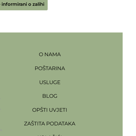
 informirani o zalihi
O NAMA
POŠTARINA
USLUGE
BLOG
OPŠTI UVJETI
ZAŠTITA PODATAKA