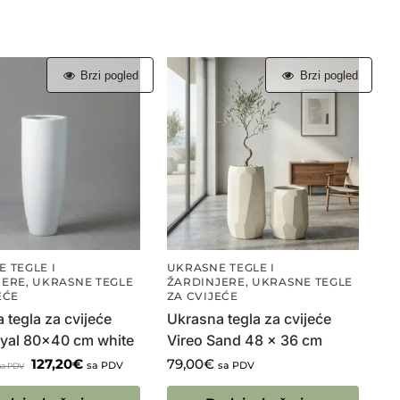
Brzi pogled
Brzi pogled
 TEGLE I
UKRASNE TEGLE I
JERE
,
UKRASNE TEGLE
ŽARDINJERE
,
UKRASNE TEGLE
EĆE
ZA CVIJEĆE
 tegla za cvijeće
Ukrasna tegla za cvijeće
yal 80×40 cm white
Vireo Sand 48 x 36 cm
127,20
€
79,00
€
sa PDV
sa PDV
sa PDV