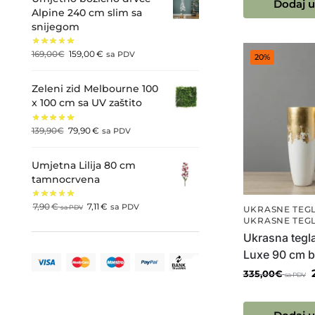
Dodaj u
Alpine 240 cm slim sa
snijegom
169,00
€
159,00
€
sa PDV
20%
Zeleni zid Melbourne 100
x 100 cm sa UV zaštito
139,90
€
79,90
€
sa PDV
Umjetna Lilija 80 cm
tamnocrvena
7,90
€
7,11
€
sa PDV
sa PDV
UKRASNE TEGL
UKRASNE TEGL
Ukrasna tegla
Luxe 90 cm bi
335,00
€
sa PDV