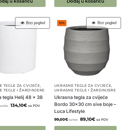
odaj u košaricu
Dodaj u košaricu
Brzi pogled
Brzi pogled
10%
 TEGLE ZA CVIJEĆE
,
UKRASNE TEGLE ZA CVIJEĆE
,
 TEGLE I ŽARDINJERE
UKRASNE TEGLE I ŽARDINJERE
 tegla Helij 48 x 38
Ukrasna tegla za cvijeće
Bordo 30×30 cm sive boje –
134,10
€
sa PDV
sa PDV
Luca Lifestyle
89,10
€
99,00
€
sa PDV
sa PDV