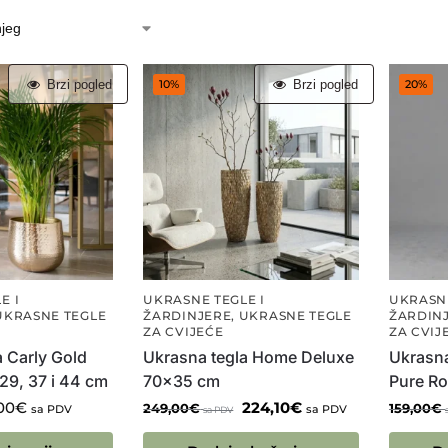
Brzi pogled
Brzi pogled
10%
20%
E I
UKRASNE TEGLE I
UKRASNE
UKRASNE TEGLE
ŽARDINJERE
,
UKRASNE TEGLE
ŽARDIN
ZA CVIJEĆE
ZA CVIJ
a Carly Gold
Ukrasna tegla Home Deluxe
Ukrasna
29, 37 i 44 cm
70×35 cm
Pure Ro
00
€
224,10
€
249,00
€
159,00
€
sa PDV
sa PDV
sa PDV