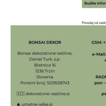
Budite infor
BONSAI DEKOR
GSM: +
Bonsai dekorativne rastline,
e-Mail
Daniel Turk, s.p.
Blatnica 16
1236 Trzin
Slovenia
RADN
Porezni broj: SI29558743
pon –
🇸🇮
dekorativne-rastline.si
pe
🎄
umetne-jelke.si