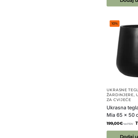
Dodaj u
10%
UKRASNE TEGL
ŽARDINJERE
,
ZA CVIJEĆE
Ukrasna tegla
Mia 65 x 50 
1
199,00
€
sa PDV
Dodaj u