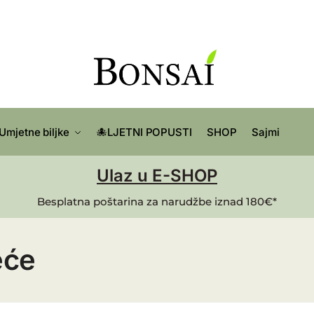
Umjetne biljke
🐙LJETNI POPUSTI
SHOP
Sajmi
Ulaz u E-SHOP
Besplatna poštarina za narudžbe iznad 180€*
eće