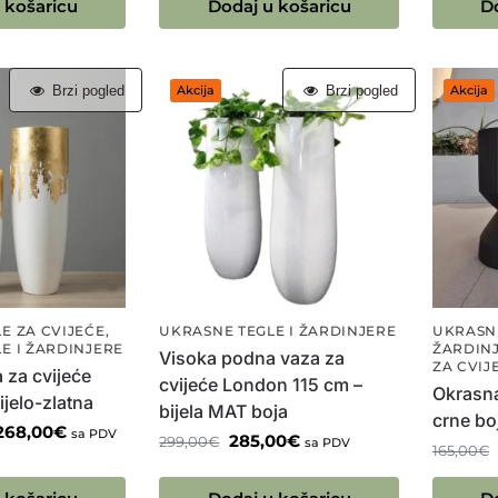
 košaricu
Dodaj u košaricu
D
Brzi pogled
Brzi pogled
Akcija
Akcija
E ZA CVIJEĆE
,
UKRASNE TEGLE I ŽARDINJERE
UKRASNE
E I ŽARDINJERE
ŽARDIN
Visoka podna vaza za
ZA CVIJ
 za cvijeće
cvijeće London 115 cm –
Okrasn
jelo-zlatna
bijela MAT boja
crne bo
268,00
€
sa PDV
285,00
€
299,00
€
sa PDV
165,00
€