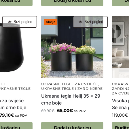
 košaricu
Dodaj u košaricu
D
Brzi pogled
Brzi pogled
Akcija
E I
UKRASNE TEGLE ZA CVIJEĆE
,
UKRASNE
UKRASNE TEGLE
UKRASNE TEGLE I ŽARDINJERE
ŽARDIN
ZA CVIJ
Ukrasna tegla Helij 35 x 29
 za cvijeće
Visoka 
crne boje
cm crne boje
Selena 
65,00
€
69,90
€
sa PDV
79,10
€
119,00
€
sa PDV
 košaricu
Dodaj u košaricu
Budite