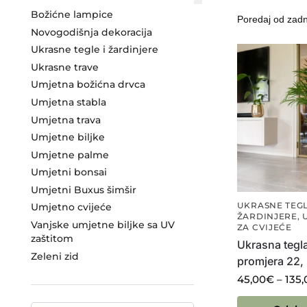
Božićne lampice
Novogodišnja dekoracija
Ukrasne tegle i žardinjere
Ukrasne trave
Umjetna božićna drvca
Umjetna stabla
Umjetna trava
Umjetne biljke
Umjetne palme
Umjetni bonsai
Umjetni Buxus šimšir
UKRASNE TEGL
Umjetno cvijeće
ŽARDINJERE
,
Vanjske umjetne biljke sa UV
ZA CVIJEĆE
zaštitom
Ukrasna tegl
Zeleni zid
promjera 22, 
45,00
€
–
135,