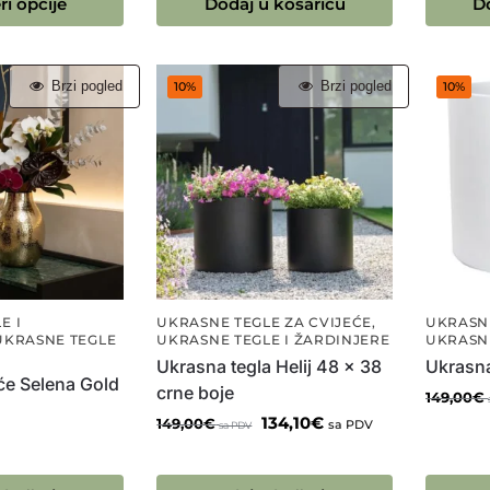
i opcije
Dodaj u košaricu
D
Brzi pogled
Brzi pogled
10%
10%
E I
UKRASNE TEGLE ZA CVIJEĆE
,
UKRASNE
UKRASNE TEGLE
UKRASNE TEGLE I ŽARDINJERE
UKRASNE
Ukrasna tegla Helij 48 x 38
Ukrasna
će Selena Gold
crne boje
149,00
€
134,10
€
149,00
€
sa PDV
sa PDV