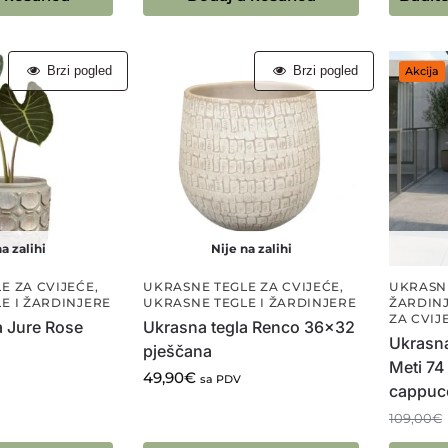
Brzi pogled
Brzi pogled
Akcija
a zalihi
Nije na zalihi
E ZA CVIJEĆE
,
UKRASNE TEGLE ZA CVIJEĆE
,
UKRASNE
E I ŽARDINJERE
UKRASNE TEGLE I ŽARDINJERE
ŽARDIN
ZA CVIJ
a Jure Rose
Ukrasna tegla Renco 36×32
Ukrasna
pješčana
Meti 74
49,90
€
sa PDV
cappuc
109,00
€