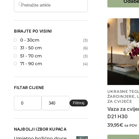
Odaber
BIRAJTE PO VISINI
0 - 30cm
(3)
31 - 50 cm
(6)
51 - 70 cm
(3)
71 - 90 cm
(4)
FILTAR CIJENE
UKRASNE TEGL
ŽARDINJERE
,
ZA CVIJEĆE
Filtriraj
Vaza za cvije
D21 H30
39,95
€
sa PDV
NAJBOLJI IZBOR KUPACA
Umjetno božićno drvce