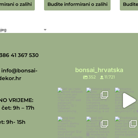
mirani o zalihi
Budite informirani o zalihi
Budite
386 41 367 530
bonsai_hrvatska
:
info@bonsai-
352
11.721
dekor.hr
O VRIJEME:
 čet: 9h – 17h
t: 9h- 15h