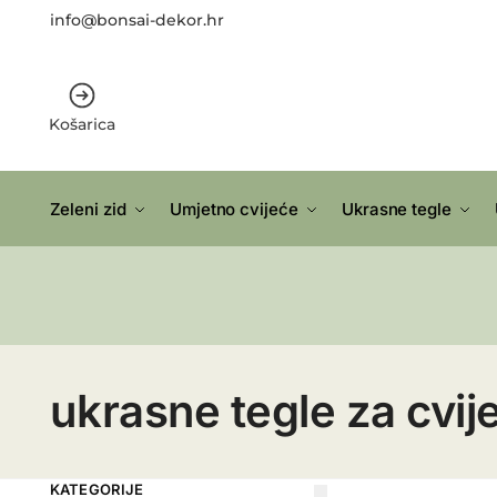
info@bonsai-dekor.hr
Košarica
Zeleni zid
Umjetno cvijeće
Ukrasne tegle
ukrasne tegle za cvij
KATEGORIJE