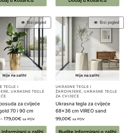
odaj u košaricu
Dodaj u košaricu
Brzi pogled
Brzi pogled
Nije na zalihi
Nije na zalihi
 TEGLE I
UKRASNE TEGLE I
JERE
,
UKRASNE TEGLE
ŽARDINJERE
,
UKRASNE TEGLE
EĆE
ZA CVIJEĆE
posuda za cvijeće
Ukrasna tegla za cvijeće
gold 70 i 90 cm
68×36 cm VIREO sand
–
179,00
€
99,00
€
sa PDV
sa PDV
 informirani o zalihi
Budite informirani o zalihi