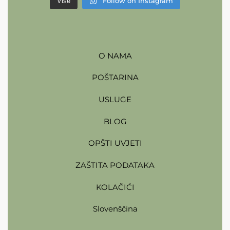
Follow on Instagram
Više
O NAMA
POŠTARINA
USLUGE
BLOG
OPŠTI UVJETI
ZAŠTITA PODATAKA
KOLAČIĆI
Slovenščina