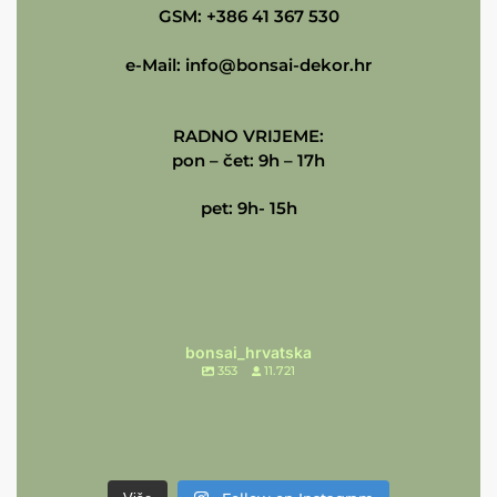
GSM: +386 41 367 530
e-Mail:
info@bonsai-dekor.hr
RADNO VRIJEME:
pon – čet: 9h – 17h
pet: 9h- 15h
bonsai_hrvatska
353
11.721