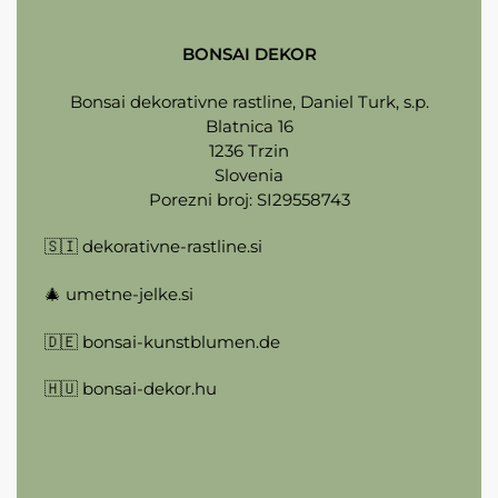
BONSAI DEKOR
Bonsai dekorativne rastline, Daniel Turk, s.p.
Blatnica 16
1236 Trzin
Slovenia
Porezni broj: SI29558743
🇸🇮
dekorativne-rastline.si
🎄
umetne-jelke.si
🇩🇪
bonsai-kunstblumen.de
🇭🇺
bonsai-dekor.hu