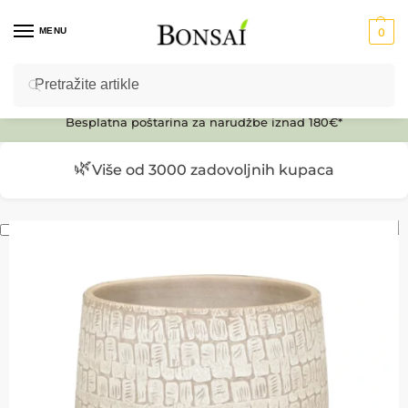
MENU
0
Pretraži
Ulaz u E-SHOP
Besplatna poštarina za narudžbe iznad 180€*
🌿
Više od 3000 zadovoljnih kupaca