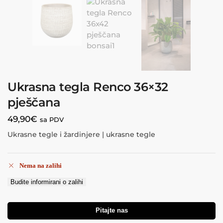
Ukrasna tegla Renco 36×32
pješčana
49,90
€
sa PDV
Ukrasne tegle i žardinjere | ukrasne tegle
Nema na zalihi
Budite informirani o zalihi
Pitajte nas