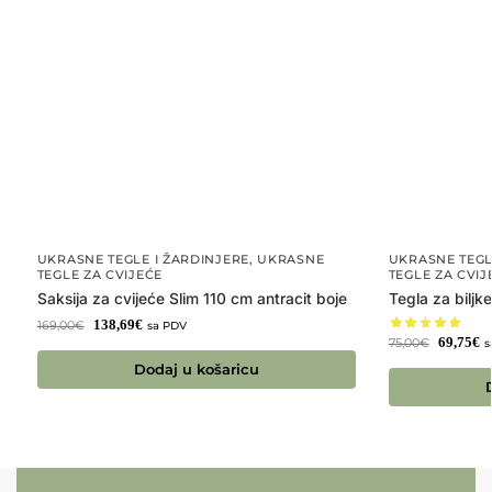
UKRASNE TEGLE I ŽARDINJERE
,
UKRASNE
UKRASNE TEGL
TEGLE ZA CVIJEĆE
TEGLE ZA CVIJ
Saksija za cvijeće Slim 110 cm antracit boje
Tegla za biljk
138,69
€
169,00
€
sa PDV
69,75
€
75,00
€
s
Dodaj u košaricu