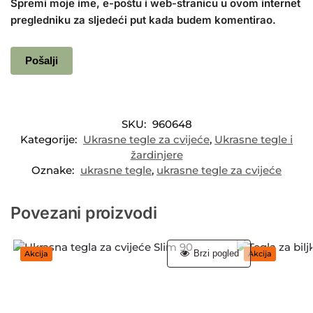
Spremi moje ime, e-poštu i web-stranicu u ovom internet
pregledniku za sljedeći put kada budem komentirao.
SKU:
960648
Kategorije:
Ukrasne tegle za cvijeće
,
Ukrasne tegle i
žardinjere
Oznake:
ukrasne tegle
,
ukrasne tegle za cvijeće
Povezani proizvodi
Brzi pogled
Akcija
Akcija