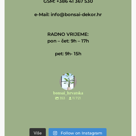
GSM: +386 41 367 530
e-Mail:
info@bonsai-dekor.hr
RADNO VRIJEME:
pon – čet: 9h – 17h
pet: 9h- 15h
bonsai_hrvatska
353
11.721
Follow on Instagram
Više