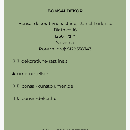
BONSAI DEKOR
Bonsai dekorativne rastline, Daniel Turk, s.p.
Blatnica 16
1236 Trzin
Slovenia
Porezni broj: SI29558743
🇸🇮
dekorativne-rastline.si
🎄
umetne-jelke.si
🇩🇪
bonsai-kunstblumen.de
🇭🇺
bonsai-dekor.hu