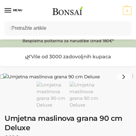
MENU
0
Pretraži
Ulaz u E-SHOP
Besplatna poštarina za narudžbe iznad 180€*
🌿
Više od 3000 zadovoljnih kupaca
Umjetna maslinova grana 90 cm
Deluxe