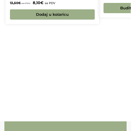
8,10
€
13,50
€
sa PDV
sa PDV
Budit
Dodaj u košaricu