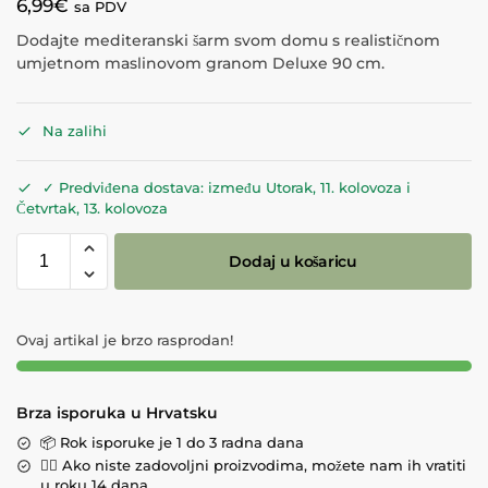
6,99
€
sa PDV
Dodajte mediteranski šarm svom domu s realističnom
umjetnom maslinovom granom Deluxe 90 cm.
Na zalihi
✓ Predviđena dostava: između Utorak, 11. kolovoza i
Četvrtak, 13. kolovoza
Dodaj u košaricu
Ovaj artikal je brzo rasprodan!
Brza isporuka u Hrvatsku
📦 Rok isporuke je 1 do 3 radna dana
💁‍♀️ Ako niste zadovoljni proizvodima, možete nam ih vratiti
u roku 14 dana.