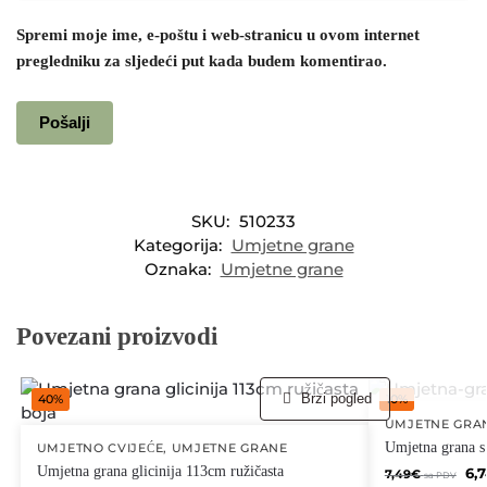
Spremi moje ime, e-poštu i web-stranicu u ovom internet
pregledniku za sljedeći put kada budem komentirao.
SKU:
510233
Kategorija:
Umjetne grane
Oznaka:
Umjetne grane
Povezani proizvodi
Brzi pogled
40%
10%
UMJETNE GRA
Umjetna grana s
UMJETNO CVIJEĆE
,
UMJETNE GRANE
Umjetna grana glicinija 113cm ružičasta
6,
7,49
€
sa PDV